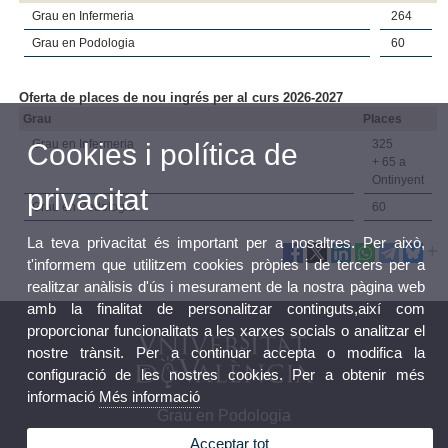
Grau en Infermeria
264
Grau en Podologia
60
Oferta de places de nou ingrés per al curs 2026-2027
Grau
Places
Grau en Infermeria
325
Cookies i política de
+ 65 a
Ontinyent
privacitat
Grau en Podologia
60
La teva privacitat és important per a nosaltres. Per això,
t'informem que utilitzem cookies pròpies i de tercers per a
realitzar anàlisis d'ús i mesurament de la nostra pàgina web
amb la finalitat de personalitzar continguts,així com
proporcionar funcionalitats a les xarxes socials o analitzar el
nostre trànsit. Per a continuar accepta o modifica la
configuració de les nostres cookies. Per a obtenir més
informació
Més informació
Grau en Podologia
Acceptar tot