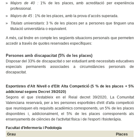
Majors de 40 :
1% de les places, amb acreditació per experiència
professional.
Majors de 45 :
1% de les places, amb la prova d’accés superada.
Titulats universitaris:
3 % de les places per a persones que tinguen una
titulació universitària o equivalent.
A més, cal tindre en compte les següents situacions personals que permeten
accedir a través de quotes reservades específiques:
Persones amb discapacitat (5% de les places)
Disposar del 33% de discapacitat o ser estudiant amb necessitats educatives
especials permanents associades a circumstàncies personals de
discapacitat.
Esportistes d'Alt Nivell o d'Elit Alta Competició (5 % de les places + 5%
addicional segons Decret 39/2020)
Segons el que s'estableix en el Reial decret 39/2020, La Comunitat
Valenciana reservarà, per a les persones esportistes d'elit d'alta competició
que reunisquen els requisits acadèmics corresponents, un 5% de les places
disponibles i, addicionalment, el 5% de les places corresponents als
ensenyaments de ciències de l'activitat física i de l'esport i fisioteràpia.
Facultat d'Infermeria i Podologia
Grau
Places