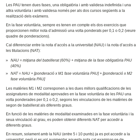
Les PAU tenen dues fases, una obligatòria i amb validesa indefinida i una
altra voluntària i amb validesa només per als dos cursos següents a la
realització dels exàmens.
En la fase voluntària, sempre es tenen en compte els dos exercicis que
proporcionen millor nota d’admissió una volta ponderats per 0,1 o 0,2 (veure
quadre de ponderacions).
Cal diferenciar entre la nota d’accés a la universitat (NAU) i la nota d’accés a
les titulacions (NAT):
NAU = mitjana del batxillerat (60%) + mitjana de la fase obligatòria PAU
(40%)
NAT = NAU + [ponderació x M1 fase voluntària PAU] + [ponderació x M2
fase voluntària PAU]
Les matèries M1 i M2 corresponen a les dues millors qualificacions de les
assignatures de modalitat aprovades en la fase voluntària de les PAU una
volta ponderades per 0,1 o 0,2, segons les vinculacions de les matèries de
segon de batxillerat als diferents graus.
En funció de les matèries de modalitat examinades en la fase voluntària i la
seua vinculació al grau, es poden obtenir diferents NAT per accedir a
diferents graus.
En resum, solament amb la NAU (entre 5 i 10 punts) ja es pot accedir a la
universitat, però si es vol augmentar aquesta nota cal examinar-se de