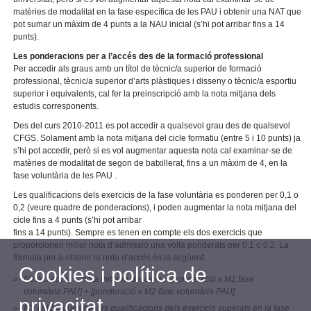
matèries de modalitat en la fase específica de les PAU i obtenir una NAT que
pot sumar un màxim de 4 punts a la NAU inicial (s’hi pot arribar fins a 14
punts).
Les ponderacions per a l’accés des de la formació professional
Per accedir als graus amb un títol de tècnic/a superior de formació
professional, tècnic/a superior d’arts plàstiques i disseny o tècnic/a esportiu
superior i equivalents, cal fer la preinscripció amb la nota mitjana dels
estudis corresponents.
Des del curs 2010-2011 es pot accedir a qualsevol grau des de qualsevol
CFGS. Solament amb la nota mitjana del cicle formatiu (entre 5 i 10 punts) ja
s’hi pot accedir, però si es vol augmentar aquesta nota cal examinar-se de
matèries de modalitat de segon de batxillerat, fins a un màxim de 4, en la
fase voluntària de les PAU .
Les qualificacions dels exercicis de la fase voluntària es ponderen per 0,1 o
0,2 (veure quadre de ponderacions), i poden augmentar la nota mitjana del
cicle fins a 4 punts (s’hi pot arribar
fins a 14 punts). Sempre es tenen en compte els dos exercicis que
proporcionen millor nota d’admissió una volta ponderats per 0,1 o 0,2. La
fórmula per a obtenir la nota d’accés és la següent:
Cookies i política de
Nota d’accés = nota mitjana del cicle + [ponderació x M1 fase
voluntària PAU] + [ponderació x M2 fase voluntària PAU]
privacitat
M1 i M2 = dues millors qualificacions dels exercicis superats en la fase