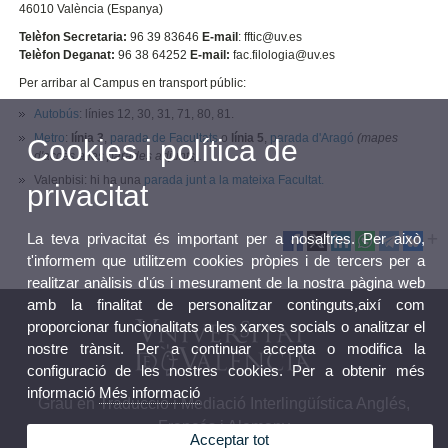
46010 València (Espanya)
Telèfon Secretaria:
96 39 83646
E-mail
: fftic@uv.es
Telèfon Deganat:
96 38 64252
E-mail:
fac.filologia@uv.es
Per arribar al Campus en transport públic:
Autobús
: línies 12, 30, 31, 71, 80, 81.
Metro
:
línia 3
,
parada de Facultats
o
línia 5
,
parada d'Aragó
(mapes
Cookies i política de
d'accès a les parades adjunts).
Valenbisi: hi ha una
parada junt a la mateixa Facultat.
privacitat
La teva privacitat és important per a nosaltres. Per això,
t'informem que utilitzem cookies pròpies i de tercers per a
realitzar anàlisis d'ús i mesurament de la nostra pàgina web
amb la finalitat de personalitzar continguts,així com
proporcionar funcionalitats a les xarxes socials o analitzar el
nostre trànsit. Per a continuar accepta o modifica la
configuració de les nostres cookies. Per a obtenir més
informació
Més informació
Grau en Traducció i Mediació Interlingüística Anglés,
Francés i Alemany
Acceptar tot