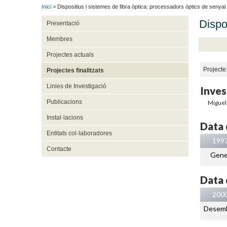
Inici
> Dispositius i sistemes de fibra òptica: processadors òptics de senyal 
Dispo
Presentació
Membres
Projectes actuals
Projecte
Projectes finalitzats
Linies de Investigació
Inves
Publicacions
Miguel
Instal·lacions
Data d
Entitats col·laboradores
199
Contacte
Gene
Data 
200
Desem