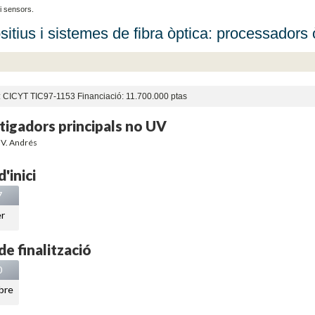
i sensors.
sitius i sistemes de fibra òptica: processadors 
: CICYT TIC97-1153 Financiació: 11.700.000 ptas
tigadors principals no UV
 V. Andrés
'inici
7
r
de finalització
0
bre