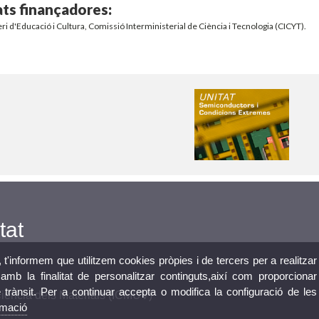
ats finançadores:
ri d'Educació i Cultura, Comissió Interministerial de Ciència i Tecnologia (CICYT).
tat
, t'informem que utilitzem cookies pròpies i de tercers per a realitzar
mb la finalitat de personalitzar continguts,així com proporcionar
e trànsit. Per a continuar accepta o modifica la configuració de les
 Ciència dels Materials (ICMUV)
rmació