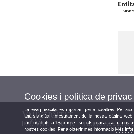
Entit
Ministe
Cookies i política de privaci
La teva privacitat és important per a nosaltres. Per això
anàlisis d'ús i mesurament de la nostra pàgina web a
funcionalitats a les xarxes socials o analitzar el nostr
Institut Universitari de
nostres cookies. Per a obtenir més informació
Més info