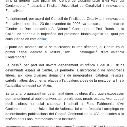
amb la denominació inicial de "Centre de Documentació d'Art Valencià
Contemporani", adscrit a l'Institut Universitari de Creativitat i Innovacions
Educatives.
Posteriorment, per acord del Consell de l'Institut de Creativitat i Innovacions
Educatives amb data 23 de novembre de 2006, va passar a denominar-se
"Centre de Documentació d’Art Valencià Contemporani Prof. Romà de la
Calle", en honor a la trajectòria del professor, biobibliografia del qual pot
consultar-se en este
enllaç.
A partir del moment de la seua creació, fa tres dècades, el Centre és el
primer espai dedicat a l'estudi, arxiu i catalogació d'Art Valencià
Contemporani.
La cessió per part del llavors departament d'Estètica i del ICIE d'uns
determinats espais al Centre, va permetre la incorporació de nombrosos
llibres, així com diverses donacions de monografies, catàlegs, revistes,
cartells i altres documents relatius a l'art valencià des de la postguerra fins a
l'actualitat, enriquint-se l'Arxiu.
Es va anar organitzant un determinat dipòsit d'obres d'art, que s'exposaven
permanentment al públic universitari en els seus propis espais. Avui aquest
nucli d'obres ha estat catalogat i adscrit al Fons Patrimonial d'Art
Contemporani de la Universitat de València, tal com s'estudia i arreplega en
determinades publicacions del Cinquè Centenari de la UV, dedicades a la
història dels Fons Patrimonials de la institució.