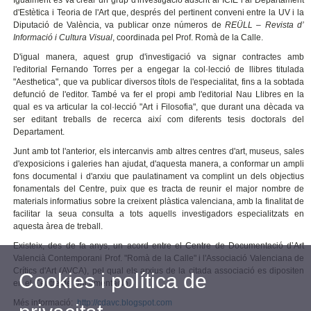
Igualment es va crear un grup d'investigació adscrit al ICIE i al Departament
d'Estètica i Teoria de l'Art que, després del pertinent conveni entre la UV i la
Diputació de València, va publicar onze números de
REÜLL – Revista d’
Informació i Cultura Visual
, coordinada pel Prof. Romà de la Calle.
D'igual manera, aquest grup d'investigació va signar contractes amb
l'editorial Fernando Torres per a engegar la col·lecció de llibres titulada
"Aesthetica", que va publicar diversos títols de l'especialitat, fins a la sobtada
defunció de l'editor. També va fer el propi amb l'editorial Nau Llibres en la
qual es va articular la col·lecció "Art i Filosofia", que durant una dècada va
ser editant treballs de recerca així com diferents tesis doctorals del
Departament.
Junt amb tot l'anterior, els intercanvis amb altres centres d'art, museus, sales
d'exposicions i galeries han ajudat, d'aquesta manera, a conformar un ampli
fons documental i d'arxiu que paulatinament va complint un dels objectius
fonamentals del Centre, puix que es tracta de reunir el major nombre de
materials informatius sobre la creixent plàstica valenciana, amb la finalitat de
facilitar la seua consulta a tots aquells investigadors especialitzats en
aquesta àrea de treball.
Existeix, des de fa anys, un acord entre el Centre de Documentació d’Art
Valencià Contemporani Prof. "Romà de la Calle" i l'Associació Valenciana de
Crítics d'Art (AVCA), pel qual els arxius de la citada associació es dipositen
Cookies i política de
en el Centre de Documentació.
Més informació:
http://cdavc.blogspot.com