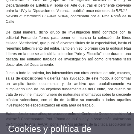
Igualmente se creó un grupo de investigación adscrito al ICIE y al
Departamento de Estética y Teoría del Arte que, tras el pertinente convenio
entre la UV y la Diputación de Valencia, publicó once números de
REÜLL –
Revista d’ Informació i Cultura Visual
, coordinada por el Prof. Romà de la
Calle.
De igual manera, dicho grupo de investigación firmó contratos con la
editorial Fernando Torres para poner en marcha la colección de libros
titulada "Aesthetica", que publicó diversos títulos de la especialidad, hasta el
repentino fallecimiento del editor. También hizo lo propio con la editorial Nau
Llibres en la que se articuló la colección “Arte y Filosofía”, que durante una
década fue editando trabajos de investigación así como diferentes tesis
doctorales del Departamento.
Junto a todo lo anterior, los intercambios con otros centros de arte, museos,
salas de exposiciones y galerías han ayudado, de este modo, a conformar
un amplio fondo documental y de archivo que paulatinamente va
cumpliendo uno de los objetivos fundamentales del Centro, por cuanto se
trata de reunir el mayor número de materiales informativos sobre la creciente
plástica valenciana, con el fin de facilitar su consulta a todos aquellos
investigadores especializados en esta área de trabajo.
Existe, desde hace años, un acuerdo entre el Centre de Documentació d’Art
Valencià Contemporani Prof. "Romà de la Calle" y la Asociación Valenciana
de Críticos de Arte (AVCA), por el cual los archivos de la citada asociación se
Cookies y política de
depositan en el Centro de Documentación.