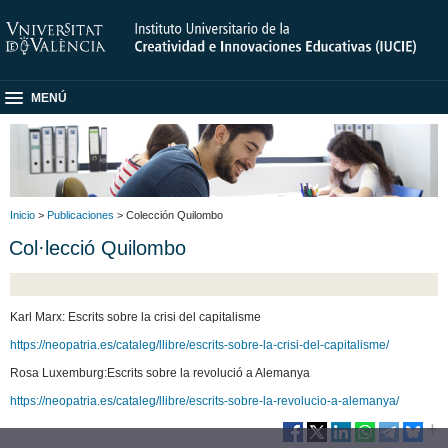
MENÚ
Inicio
>
Publicaciones
> Colección Quilombo
Col·lecció Quilombo
Karl Marx: Escrits sobre la crisi del capitalisme
https://neopatria.es/cataleg/llibre/escrits-sobre-la-crisi-del-capitalisme/
Rosa Luxemburg:Escrits sobre la revolució a Alemanya
https://neopatria.es/cataleg/llibre/escrits-sobre-la-revolucio-a-alemanya/