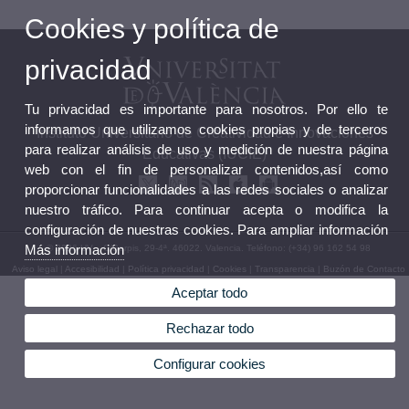
Cookies y política de
privacidad
Tu privacidad es importante para nosotros. Por ello te
informamos que utilizamos cookies propias y de terceros
Instituto Universitario de Creatividad e Innovaciones
para realizar análisis de uso y medición de nuestra página
Educativas (IUCIE)
web con el fin de personalizar contenidos,así como
proporcionar funcionalidades a las redes sociales o analizar
nuestro tráfico. Para continuar acepta o modifica la
configuración de nuestras cookies. Para ampliar información
Más información
© 2026 UV. - C/Serpis, 29-4ª. 46022. Valencia. Teléfono: (+34) 96 162 54 98
Aviso legal
|
Accesibilidad
|
Política privacidad
|
Cookies
|
Transparencia
|
Buzón de Contacto
Aceptar todo
Rechazar todo
Configurar cookies