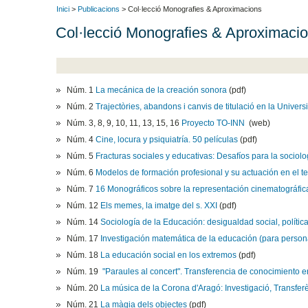
Inici
>
Publicacions
> Col·lecció Monografies & Aproximacions
Col·lecció Monografies & Aproximaci
Núm. 1
La mecánica de la creación sonora
(pdf)
Núm. 2
Trajectòries, abandons i canvis de titulació en la Univers
Núm. 3, 8, 9, 10, 11, 13, 15, 16
Proyecto TO-INN
(web)
Núm. 4
Cine, locura y psiquiatría. 50 películas
(pdf)
Núm. 5
Fracturas sociales y educativas: Desafíos para la sociol
Núm. 6
Modelos de formación profesional y su actuación en el ter
Núm. 7
16 Monográficos sobre la representación cinematográfica 
Núm. 12
Els memes, la imatge del s. XXI
(pdf)
Núm. 14
Sociología de la Educación: desigualdad social, política
Núm. 17
Investigación matemática de la educación (para person
Núm. 18
La educación social en los extremos
(pdf)
Núm. 19
"Paraules al concert". Transferencia de conocimiento 
Núm. 20
La música de la Corona d'Aragó: Investigació, Transfer
Núm. 21
La màgia dels objectes
(pdf)