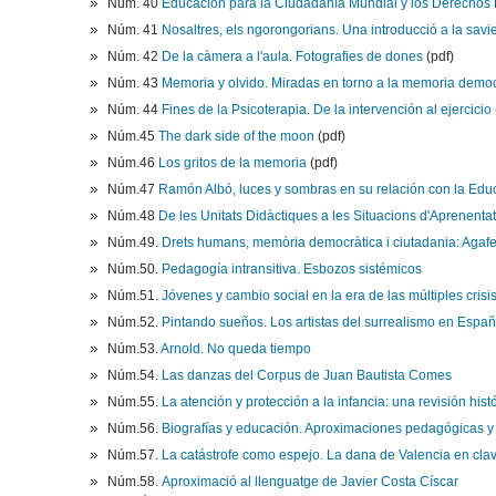
Núm. 40
Educación para la Ciudadanía Mundial y los Derecho
Núm. 41
Nosaltres, els ngorongorians. Una introducció a la savies
Núm. 42
De la càmera a l'aula. Fotografies de dones
(pdf)
Núm. 43
Memoria y olvido. Miradas en torno a la memoria democ
Núm. 44
Fines de la Psicoterapia. De la intervención al ejercicio
Núm.45
The dark side of the moon
(pdf)
Núm.46
Los gritos de la memoria
(pdf)
Núm.47
Ramón Albó, luces y sombras en su relación con la Edu
Núm.48
De les Unitats Didàctiques a les Situacions d'Aprenentatg
Núm.49.
Drets humans, memòria democràtica i ciutadania: Agafe
Núm.50.
Pedagogía intransitiva. Esbozos sistémicos
Núm.51.
Jóvenes y cambio social en la era de las múltiples crisi
Núm.52.
Pintando sueños. Los artistas del surrealismo en Españ
Núm.53.
Arnold. No queda tiempo
Núm.54.
Las danzas del Corpus de Juan Bautista Comes
Núm.55.
La atención y protección a la infancia: una revisión his
Núm.56.
Biografías y educación. Aproximaciones pedagógicas y 
Núm.57.
La catástrofe como espejo. La dana de Valencia en clav
Núm.58.
Aproximació al llenguatge de Javier Costa Císcar