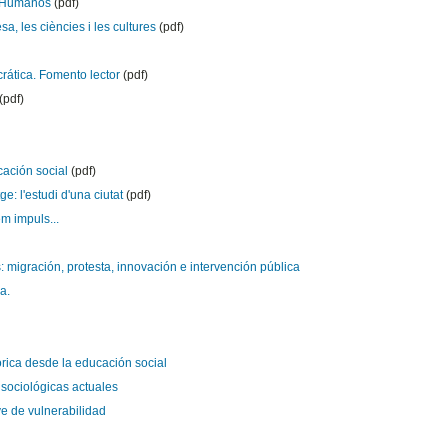
s Humanos
(pdf)
a, les ciències i les cultures
(pdf)
rática. Fomento lector
(pdf)
(pdf)
cación social
(pdf)
e: l'estudi d'una ciutat
(pdf)
m impuls...
s: migración, protesta, innovación e intervención pública
a.
tórica desde la educación social
sociológicas actuales
e de vulnerabilidad