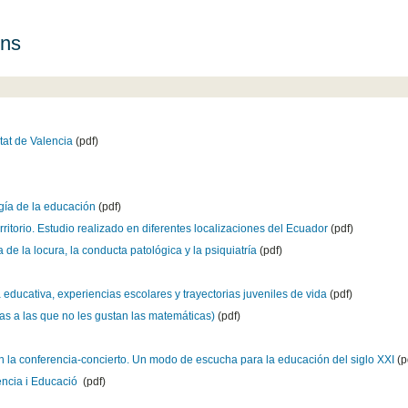
ons
itat de Valencia
(pdf)
ogía de la educación
(pdf)
ritorio. Estudio realizado en diferentes localizaciones del Ecuador
(pdf)
de la locura, la conducta patológica y la psiquiatría
(pdf)
 educativa, experiencias escolares y trayectorias juveniles de vida
(pdf)
as a las que no les gustan las matemáticas)
(pdf)
en la conferencia-concierto. Un modo de escucha para la educación del siglo XXI
(p
ència i Educació
(pdf)