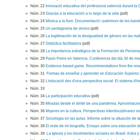
Núm. 22
Innovació educativa del professorat valencià durant la
Núm. 23
Gracias a la educación a lo largo de la vida
(pdf)
Núm. 24
Música a la llum. Documentació i patrimoni de les ban
Núm. 25
Un pentagrama de versos
(pdf)
Núm. 26
La legitimación de la desigualdad de género en las mate
Núm. 27
Didáctica facilitadora
(pdf)
Núm. 28
La importancia estratégica de la Formación de Person
Núm. 29
Paulo Freire en Valencia. Conferencia del día 30 de m
Núm. 30
Evidence-based game. Recommendations from the rese
Núm. 31
Formas de enseñar y aprender en Educación Superior.
Núm. 32
L'educació des d'una perspectiva social: El sistema d'i
Núm. 33
Núm. 34
La participación educativa
(pdf)
Núm. 35
Miradas desde el dintel de una pandemia. Aproximacion
Núm. 36
Mujeres en la cultura: Perspectivas interdisciplinares 
Núm. 37
Sociologia en las aulas. Informe sobre la situación de l
Núm. 38
El resto de mi biografía. Ensayo sobre una educación 
Núm. 39
La Iglesia y los movimientos sociales en Brasil: Actos 