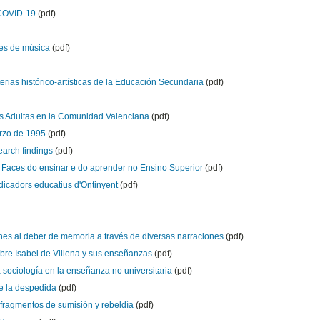
 COVID-19
(pdf)
des de música
(pdf)
rias histórico-artísticas de la Educación Secundaria
(pdf)
as Adultas en la Comunidad Valenciana
(pdf)
arzo de 1995
(pdf)
arch findings
(pdf)
 Faces do ensinar e do aprender no Ensino Superior
(pdf)
ndicadors educatius d'Ontinyent
(pdf)
es al deber de memoria a través de diversas narraciones
(pdf)
sobre Isabel de Villena y sus enseñanzas
(pdf).
a sociología en la enseñanza no universitaria
(pdf)
de la despedida
(pdf)
y fragmentos de sumisión y rebeldía
(pdf)