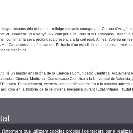
rellotger responsable del primer rellotge mecànic conegut a la Corona d'Aragó, co
te VI i Innocenci VI a Avinyó, així com per al rei Pere III el Cerimoniós. Durant la 
 i confirmar la seva prolongada presència a la cort reial. A més, s'oferirà un re
es MedCat, accessible públicament. Es tracta d'un estudi de cas que ens permet co
lotgeria mecànica.
nt i té un màster en Història de la Ciència i Comunicació Científica. Actualment re
als sobre Ciència, Medicina i Comunicació Científica a la Universitat de València, 
ó Europea. Paral·lelament, exerceix com a professor extern a la mateixa universita
, així com en la història de la rellotgeria mecànica durant l'Edat Mitjana i l'Eda
tat
, t'informem que utilitzem cookies pròpies i de tercers per a realitzar