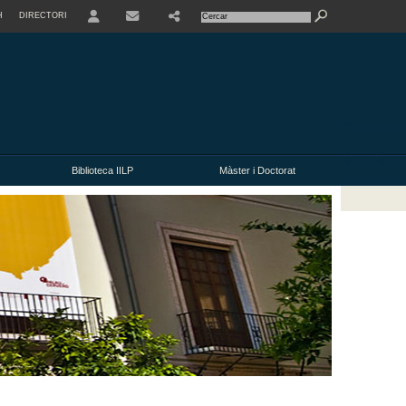
H
DIRECTORI
USER
CONTACTE
Biblioteca IILP
Màster i Doctorat