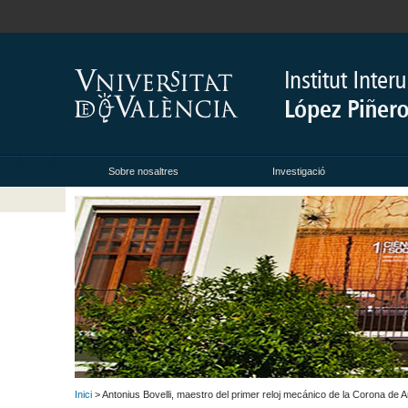
Sobre nosaltres
Investigació
Inici
> Antonius Bovelli, maestro del primer reloj mecánico de la Corona de A