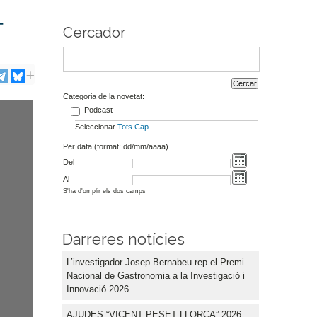
-
Cercador
Categoria de la novetat:
Podcast
Seleccionar
Tots
Cap
Per data (format: dd/mm/aaaa)
Del
Al
S'ha d'omplir els dos camps
Darreres notícies
L’investigador Josep Bernabeu rep el Premi
Nacional de Gastronomia a la Investigació i
Innovació 2026
AJUDES “VICENT PESET LLORCA” 2026