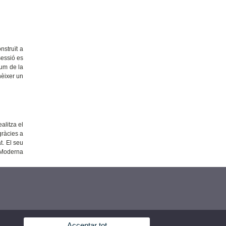
nstruït a
sessió es
sum de la
nèixer un
alitza el
gràcies a
t. El seu
t Moderna
Acceptar tot