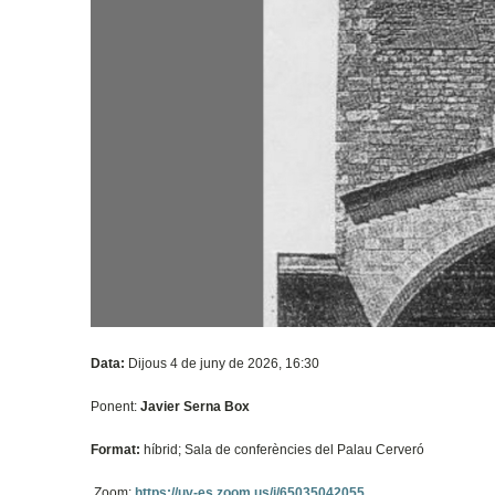
Data:
Dijous 4 de juny de 2026, 16:30
Ponent:
Javier Serna Box
Format:
híbrid; Sala de conferències del Palau Cerveró
Zoom:
https://uv-es.zoom.us/j/65035042055