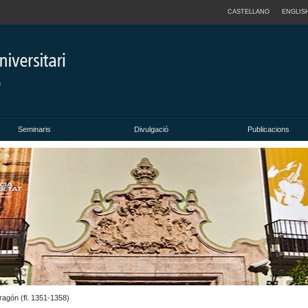
CASTELLANO
ENGLIS
Seminaris
Divulgació
Publicacions
ragón (fl. 1351-1358)