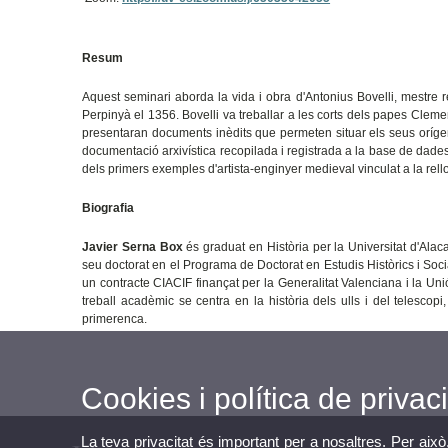
Resum
Aquest seminari aborda la vida i obra d'Antonius Bovelli, mestre 
Perpinyà el 1356. Bovelli va treballar a les corts dels papes Clemen
presentaran documents inèdits que permeten situar els seus orígens
documentació arxivística recopilada i registrada a la base de dad
dels primers exemples d'artista-enginyer medieval vinculat a la rel
Biografia
Javier Serna Box
és graduat en Història per la Universitat d'Alaca
seu doctorat en el Programa de Doctorat en Estudis Històrics i Soci
un contracte CIACIF finançat per la Generalitat Valenciana i la Uni
treball acadèmic se centra en la història dels ulls i del telescopi
primerenca.
Cookies i política de privaci
La teva privacitat és important per a nosaltres. Per això