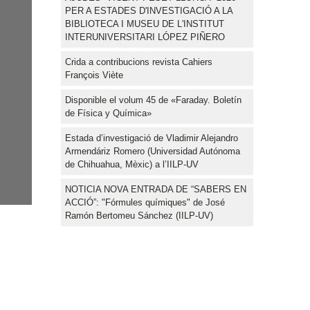
PER A ESTADES D'INVESTIGACIÓ A LA
BIBLIOTECA I MUSEU DE L'INSTITUT
INTERUNIVERSITARI LÓPEZ PIÑERO
Crida a contribucions revista Cahiers
François Viète
Disponible el volum 45 de «Faraday. Boletín
de Física y Química»
Estada d’investigació de Vladimir Alejandro
Armendáriz Romero (Universidad Autónoma
de Chihuahua, Mèxic) a l’IILP-UV
NOTICIA NOVA ENTRADA DE “SABERS EN
ACCIÓ”: "Fórmules químiques" de José
Ramón Bertomeu Sánchez (IILP-UV)