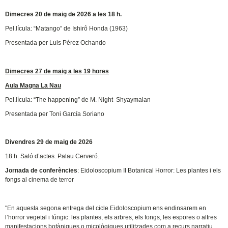
Dimecres 20 de maig de 2026 a les 18 h.
Pel.lícula: “Matango” de Ishirô Honda (1963)
Presentada per Luis Pérez Ochando
Dimecres 27 de maig a les 19 hores
Aula Magna La Nau
Pel.lícula: “The happening” de M. Night Shyaymalan
Presentada per Toni García Soriano
Divendres 29 de maig de 2026
18 h. Saló d’actes. Palau Cerveró.
Jornada de conferències
: Eidoloscopium II Botanical Horror: Les plantes i els
fongs al cinema de terror
"En aquesta segona entrega del cicle Eidoloscopium ens endinsarem en
l’horror vegetal i fúngic: les plantes, els arbres, els fongs, les espores o altres
manifestacions botàniques o micològiques utilitzades com a recurs narratiu