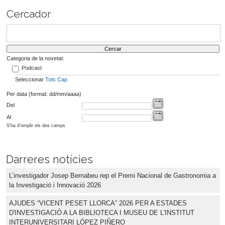
Cercador
Categoria de la novetat:
Podcast
Seleccionar
Tots
Cap
Per data (format: dd/mm/aaaa)
Del
Al
S'ha d'omplir els dos camps
Darreres notícies
L’investigador Josep Bernabeu rep el Premi Nacional de Gastronomia a
la Investigació i Innovació 2026
AJUDES “VICENT PESET LLORCA” 2026 PER A ESTADES
D'INVESTIGACIÓ A LA BIBLIOTECA I MUSEU DE L'INSTITUT
INTERUNIVERSITARI LÓPEZ PIÑERO