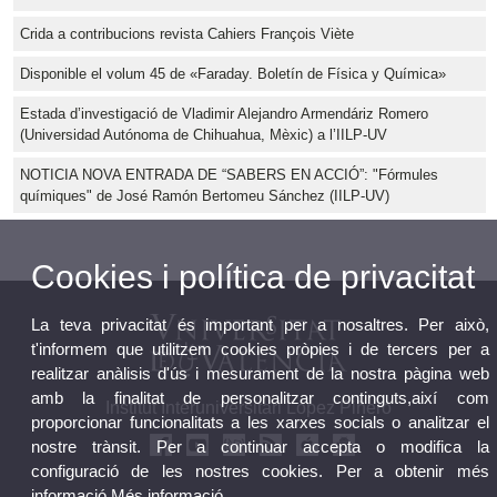
Crida a contribucions revista Cahiers François Viète
Disponible el volum 45 de «Faraday. Boletín de Física y Química»
Estada d’investigació de Vladimir Alejandro Armendáriz Romero
(Universidad Autónoma de Chihuahua, Mèxic) a l’IILP-UV
NOTICIA NOVA ENTRADA DE “SABERS EN ACCIÓ”: "Fórmules
químiques" de José Ramón Bertomeu Sánchez (IILP-UV)
Cookies i política de privacitat
La teva privacitat és important per a nosaltres. Per això,
t'informem que utilitzem cookies pròpies i de tercers per a
realitzar anàlisis d'ús i mesurament de la nostra pàgina web
amb la finalitat de personalitzar continguts,així com
Institut Interuniversitari López Piñero
proporcionar funcionalitats a les xarxes socials o analitzar el
nostre trànsit. Per a continuar accepta o modifica la
configuració de les nostres cookies. Per a obtenir més
informació
Més informació