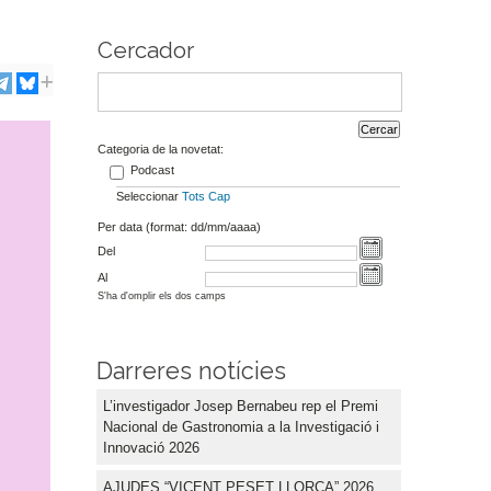
Cercador
Categoria de la novetat:
Podcast
Seleccionar
Tots
Cap
Per data (format: dd/mm/aaaa)
Del
Al
S'ha d'omplir els dos camps
Darreres notícies
L’investigador Josep Bernabeu rep el Premi
Nacional de Gastronomia a la Investigació i
Innovació 2026
AJUDES “VICENT PESET LLORCA” 2026