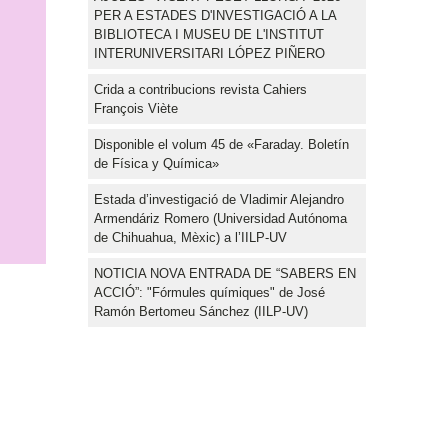
PER A ESTADES D'INVESTIGACIÓ A LA
BIBLIOTECA I MUSEU DE L'INSTITUT
INTERUNIVERSITARI LÓPEZ PIÑERO
Crida a contribucions revista Cahiers
François Viète
Disponible el volum 45 de «Faraday. Boletín
de Física y Química»
Estada d’investigació de Vladimir Alejandro
Armendáriz Romero (Universidad Autónoma
de Chihuahua, Mèxic) a l’IILP-UV
NOTICIA NOVA ENTRADA DE “SABERS EN
ACCIÓ”: "Fórmules químiques" de José
Ramón Bertomeu Sánchez (IILP-UV)