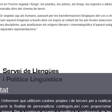
 l’horror vegetal i fúngic: les plantes, els arbres, els fongs, les espores o altre
arratiu dins del cinema de terror.
món vegetal cap als humans, passant per les transformacions fúngiques del cos o el
per aquest imaginari a través dels col·loquis al voltant de les pel·lícules seleccio
 disciplines, que analitzaran els orígens literaris i cinematogràfics d’aquest sub
 d’aquestes representacions."
tat
, t'informem que utilitzem cookies pròpies i de tercers per a realitzar
mb la finalitat de personalitzar continguts,així com proporcionar
e trànsit. Per a continuar accepta o modifica la configuració de les