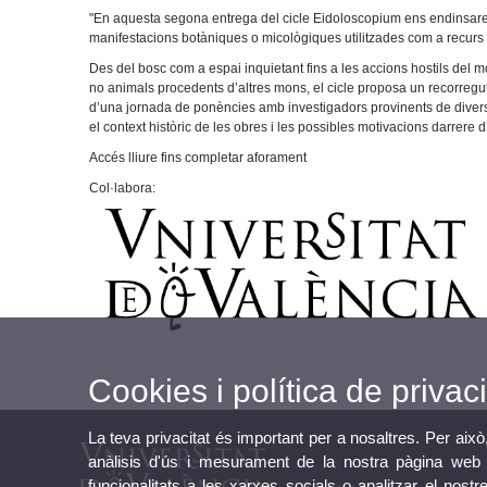
"En aquesta segona entrega del cicle Eidoloscopium ens endinsarem en
manifestacions botàniques o micològiques utilitzades com a recurs n
Des del bosc com a espai inquietant fins a les accions hostils del 
no animals procedents d’altres mons, el cicle proposa un recorregut 
d’una jornada de ponències amb investigadors provinents de diverses
el context històric de les obres i les possibles motivacions darrere
Accés lliure fins completar aforament
Col·labora:
Cookies i política de privaci
La teva privacitat és important per a nosaltres. Per això
anàlisis d'ús i mesurament de la nostra pàgina web a
funcionalitats a les xarxes socials o analitzar el nostr