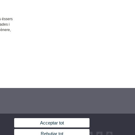
s
s éssers
nades i
gènere,
Acceptar tot
Rebutjar tot