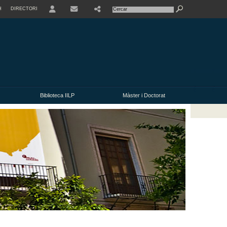
H
DIRECTORI
USER
CONTACTE
Biblioteca IILP
Màster i Doctorat