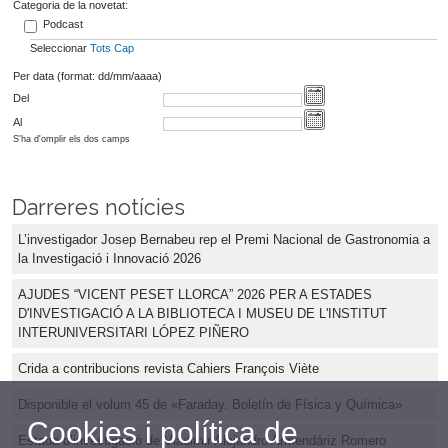
Categoria de la novetat:
Podcast
Seleccionar
Tots
Cap
Per data (format: dd/mm/aaaa)
Del
Al
S'ha d'omplir els dos camps
Darreres notícies
L’investigador Josep Bernabeu rep el Premi Nacional de Gastronomia a
la Investigació i Innovació 2026
AJUDES “VICENT PESET LLORCA” 2026 PER A ESTADES
D'INVESTIGACIÓ A LA BIBLIOTECA I MUSEU DE L'INSTITUT
INTERUNIVERSITARI LÓPEZ PIÑERO
Crida a contribucions revista Cahiers François Viète
Disponible el volum 45 de «Faraday. Boletín de Física y Química»
Cookies i política de
Estada d’investigació de Vladimir Alejandro Armendáriz Romero