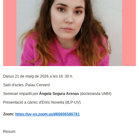
Dijous 21 de maig de 2026 a les 16 :30 h.
Saló d'actes. Palau Cerveró
Seminari impartit per
Ángela Segura Arenas
(doctoranda UMH)
Presentació a càrrec d'Enric Novella (IILP-UV)
Zoom:
https://uv-es.zoom.us/j/66806586781
Resum: