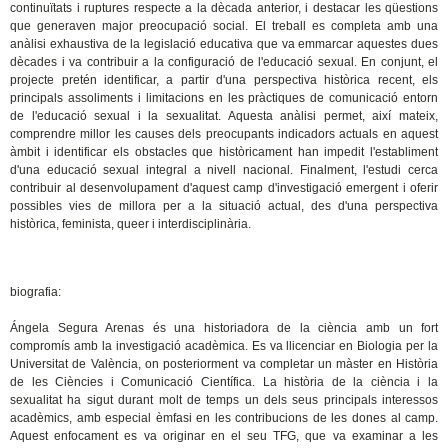
continuïtats i ruptures respecte a la dècada anterior, i destacar les qüestions
que generaven major preocupació social. El treball es completa amb una
anàlisi exhaustiva de la legislació educativa que va emmarcar aquestes dues
dècades i va contribuir a la configuració de l'educació sexual. En conjunt, el
projecte pretén identificar, a partir d'una perspectiva històrica recent, els
principals assoliments i limitacions en les pràctiques de comunicació entorn
de l'educació sexual i la sexualitat. Aquesta anàlisi permet, així mateix,
comprendre millor les causes dels preocupants indicadors actuals en aquest
àmbit i identificar els obstacles que històricament han impedit l'establiment
d'una educació sexual integral a nivell nacional. Finalment, l'estudi cerca
contribuir al desenvolupament d'aquest camp d'investigació emergent i oferir
possibles vies de millora per a la situació actual, des d'una perspectiva
històrica, feminista, queer i interdisciplinària.
biografia:
Ángela Segura Arenas és una historiadora de la ciència amb un fort
compromís amb la investigació acadèmica. Es va llicenciar en Biologia per la
Universitat de València, on posteriorment va completar un màster en Història
de les Ciències i Comunicació Científica. La història de la ciència i la
sexualitat ha sigut durant molt de temps un dels seus principals interessos
acadèmics, amb especial èmfasi en les contribucions de les dones al camp.
Aquest enfocament es va originar en el seu TFG, que va examinar a les