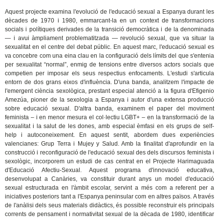
Aquest projecte examina l'evolució de l'educació sexual a Espanya durant les
dècades de 1970 i 1980, emmarcant-la en un context de transformacions
socials i polítiques derivades de la transició democràtica i de la denominada
— i avui àmpliament problematitzada — revolució sexual, que va situar la
sexualitat en el centre del debat públic. En aquest marc, l'educació sexual es
va concebre com una eina clau en la configuració dels límits del que s'entenia
per sexualitat “normal”, enmig de tensions entre diversos actors socials que
competien per imposar els seus respectius enfocaments. L'estudi s'articula
entorn de dos grans eixos d'influència. D'una banda, analitzem l'impacte de
l'emergent ciència sexològica, prestant especial atenció a la figura d'Efigenio
Amezúa, pioner de la sexologia a Espanya i autor d'una extensa producció
sobre educació sexual. D'altra banda, examinem el paper del moviment
feminista – i en menor mesura el col·lectiu LGBT+ – en la transformació de la
sexualitat i la salut de les dones, amb especial èmfasi en els grups de self-
help i autoconeixement. En aquest sentit, abordem dues experiències
valencianes: Grup Terra i Mujey y Salud. Amb la finalitat d'aprofundir en la
construcció i reconfiguració de l'educació sexual des dels discursos feminista i
sexològic, incorporem un estudi de cas centrat en el Projecte Harimaguada
d'Educació Afectiu-Sexual. Aquest programa d'innovació educativa,
desenvolupat a Canàries, va constituir durant anys un model d'educació
sexual estructurada en l'àmbit escolar, servint a més com a referent per a
iniciatives posteriors tant a l'Espanya peninsular com en altres països. A través
de l'anàlisi dels seus materials didàctics, és possible reconstruir els principals
corrents de pensament i normativitat sexual de la dècada de 1980, identificar