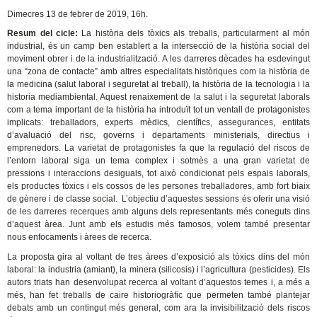
Dimecres 13 de febrer de 2019, 16h.
Resum del cicle:
La història dels tòxics als treballs, particularment al món
industrial, és un camp ben establert a la intersecció de la història social del
moviment obrer i de la industrialització. A les darreres dècades ha esdevingut
una “zona de contacte” amb altres especialitats històriques com la història de
la medicina (salut laboral i seguretat al treball), la història de la tecnologia i la
historia mediambiental. Aquest renaixement de la salut i la seguretat laborals
com a tema important de la història ha introduït tot un ventall de protagonistes
implicats: treballadors, experts mèdics, científics, assegurances, entitats
d’avaluació del risc, governs i departaments ministerials, directius i
emprenedors. La varietat de protagonistes fa que la regulació del riscos de
l’entorn laboral siga un tema complex i sotmès a una gran varietat de
pressions i interaccions desiguals, tot això condicionat pels espais laborals,
els productes tòxics i els cossos de les persones treballadores, amb fort biaix
de gènere i de classe social. L’objectiu d’aquestes sessions és oferir una visió
de les darreres recerques amb alguns dels representants més coneguts dins
d’aquest àrea. Junt amb els estudis més famosos, volem també presentar
nous enfocaments i àrees de recerca.
La proposta gira al voltant de tres àrees d’exposició als tòxics dins del món
laboral: la industria (amiant), la minera (silicosis) i l’agricultura (pesticides). Els
autors triats han desenvolupat recerca al voltant d’aquestos temes i, a més a
més, han fet treballs de caire historiogràfic que permeten també plantejar
debats amb un contingut més general, com ara la invisibilització dels riscos