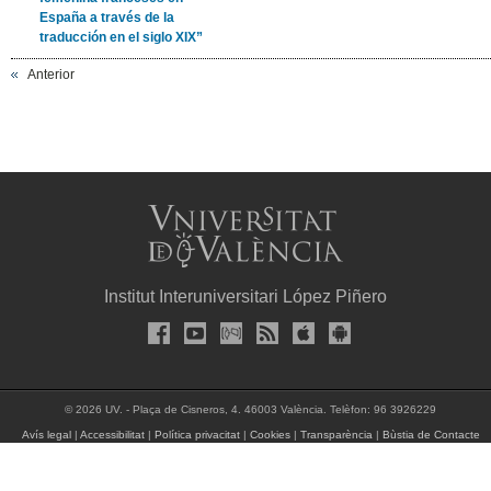
España a través de la
traducción en el siglo XIX”
Anterior
Institut Interuniversitari López Piñero
© 2026 UV. - Plaça de Cisneros, 4. 46003 València. Telèfon: 96 3926229
Avís legal
|
Accessibilitat
|
Política privacitat
|
Cookies
|
Transparència
|
Bùstia de Contacte