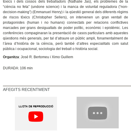
tòxics i dels cossos dels treballadors (Nathalie Jas), els problemes de la
“ciència no feta” (undone science) i la manca de voluntat reguladora (“non-
decision-making”) (Emmanuel Henry) i la qüestió general dels diferents règims
de riscos tòxics (Christopher Sellers), on intervenen un gran ventall de
protagonistes (human i no humans) connectats per relacions conflictives
marcades per grans desigualtats de poder polític, econòmic i epistèmic. Les
conferències compaginaran la presentació de casos particulars amb aquestes
qüestions més generals, per tal d’atraure un públic ampli, fonamentalment de
l’àrea d’història de la ciència, però també d’altres especialitats com salut
pública i ocupacional, sociologia del treball o història social.
Organitza
: José R. Bertomeu i Ximo Guillem
DURADA: 106 min
AFEGITS RECENTMENT