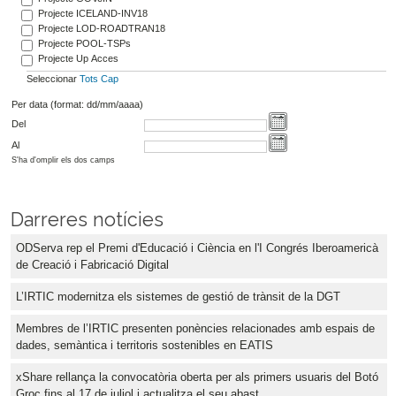
Projecte ICELAND-INV18
Projecte LOD-ROADTRAN18
Projecte POOL-TSPs
Projecte Up Acces
Seleccionar
Tots
Cap
Per data (format: dd/mm/aaaa)
Del
Al
S'ha d'omplir els dos camps
Darreres notícies
ODServa rep el Premi d'Educació i Ciència en l'I Congrés Iberoamericà
de Creació i Fabricació Digital
L’IRTIC modernitza els sistemes de gestió de trànsit de la DGT
Membres de l’IRTIC presenten ponències relacionades amb espais de
dades, semàntica i territoris sostenibles en EATIS
xShare rellança la convocatòria oberta per als primers usuaris del Botó
Groc fins al 17 de juliol i actualitza el seu abast