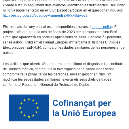
Aquesta enquesta es fonamenta en l'edició de 2025 i ajuda als membres de
xShare a fer un seguiment dels avanços, identificar les deficiències i secundar
millor la implementació en el futur. Es pot participar en el qüestionari nou ací:
https://ec.europa.eu/eusurvey/runner/EEHRxFSurvey2
Els resultats de l'any passat estan disponibles a través d’
aquest enllaç
. El
projecte xShare treballa des de finals de 2023 per a proposar el seu Botó
Groc, que apareixerà en portals i aplicacions de salut. L'aplicació i permetrà,
sense esforç i utilitzant el Format Europeu d'Intercanvi d'Històries Clíniques
Electròniques (EEHRxF), compartir les dades sanitàries de les persones entre
països.
Les facilitats que ofereix xShare permetran millorar el diagnòstic i la continuïtat
de l'atenció mèdica, contribuir a la investigació per a salvar vides sense
comprometre la privacitat de les persones, revisar, gestionar i fins i tot
modificar les seues dades sanitàries i exercir els seus drets de dades
conforme al Reglament General de Protecció de Dades.