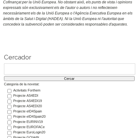
Cofinançat per la Unió Europea. No obstant això, els punts de vista i opinions
expressats són exclusivament els de l'autor o autors i no reflecteixen
necessàriament els de la Unió Europea o l'Agència Executiva Europea en els
àmbits de la Salut i Digital (HADEA). Ni la Unió Europea ni l'autoritat que
concedeix la subvenció poden ser considerades responsables d'aquestes.
Cercador
Categoria de la novetat:
Activitats Forthem
Projecte AS4EDI
Projecte AS4EDI19
Projecte AS4EDI20
Projecte eID4Spain
Projecte eID4Spain20
Projecte EURINV19
Projecte EUROFACe
Projecte EuroLogin20
Projecte GOVeIN