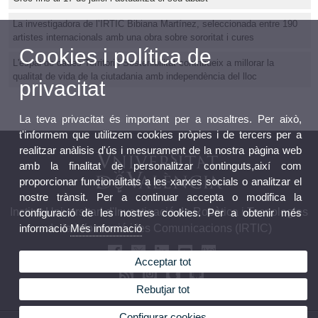
La investigadora de l’IRTIC Bibiana Martínez, seleccionada entre 190
artistes internacionals amb una obra sobre sororitat i cures
Cookies i política de
L'espai de dades Territori i Sostenibilitat contribueix a millorar la
qualitat de vida de la ciutadania amb independència del lloc
privacitat
La teva privacitat és important per a nosaltres. Per això,
t'informem que utilitzem cookies pròpies i de tercers per a
realitzar anàlisis d'ús i mesurament de la nostra pàgina web
amb la finalitat de personalitzar continguts,així com
proporcionar funcionalitats a les xarxes socials o analitzar el
nostre trànsit. Per a continuar accepta o modifica la
Institut Universitari d'Investigació de Robòtica i Tecnologies
configuració de les nostres cookies. Per a obtenir més
de la Informació i les Comunicacions (IRTIC)
informació
Més informació
Acceptar tot
Rebutjar tot
Configurar cookies