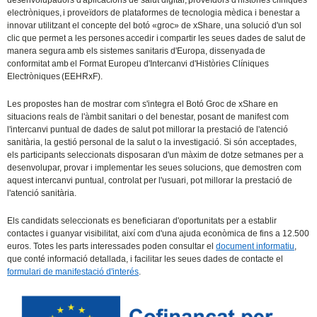
desenvolupadors d'aplicacions de salut digital, proveïdors d'històries clíniques
electròniques, i proveïdors de plataformes de tecnologia mèdica i benestar a
innovar utilitzant el concepte del botó «groc» de xShare, una solució d'un sol
clic que permet a les persones accedir i compartir les seues dades de salut de
manera segura amb els sistemes sanitaris d'Europa, dissenyada de
conformitat amb el Format Europeu d'Intercanvi d'Històries Clíniques
Electròniques (EEHRxF).
Les propostes han de mostrar com s'integra el Botó Groc de xShare en
situacions reals de l'àmbit sanitari o del benestar, posant de manifest com
l'intercanvi puntual de dades de salut pot millorar la prestació de l'atenció
sanitària, la gestió personal de la salut o la investigació. Si són acceptades,
els participants seleccionats disposaran d'un màxim de dotze setmanes per a
desenvolupar, provar i implementar les seues solucions, que demostren com
aquest intercanvi puntual, controlat per l'usuari, pot millorar la prestació de
l'atenció sanitària.
Els candidats seleccionats es beneficiaran d'oportunitats per a establir
contactes i guanyar visibilitat, així com d'una ajuda econòmica de fins a 12.500
euros. Totes les parts interessades poden consultar el
document informatiu
,
que conté informació detallada, i facilitar les seues dades de contacte el
formulari de manifestació d'interés
.