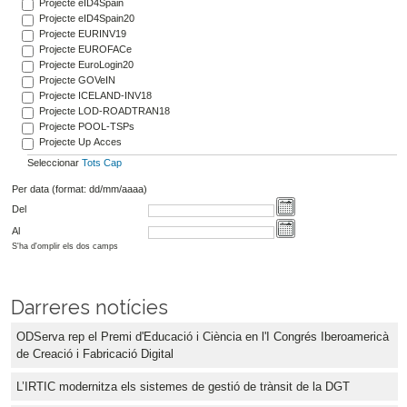
Projecte eID4Spain
Projecte eID4Spain20
Projecte EURINV19
Projecte EUROFACe
Projecte EuroLogin20
Projecte GOVeIN
Projecte ICELAND-INV18
Projecte LOD-ROADTRAN18
Projecte POOL-TSPs
Projecte Up Acces
Seleccionar
Tots
Cap
Per data (format: dd/mm/aaaa)
Del
Al
S'ha d'omplir els dos camps
Darreres notícies
ODServa rep el Premi d'Educació i Ciència en l'I Congrés Iberoamericà
de Creació i Fabricació Digital
L’IRTIC modernitza els sistemes de gestió de trànsit de la DGT