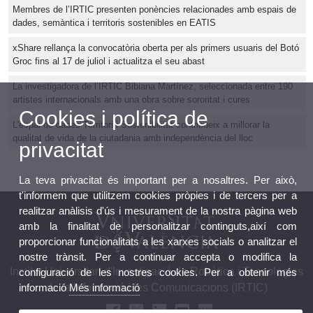
Membres de l’IRTIC presenten ponències relacionades amb espais de
dades, semàntica i territoris sostenibles en EATIS
xShare rellança la convocatòria oberta per als primers usuaris del Botó
Groc fins al 17 de juliol i actualitza el seu abast
La investigadora de l’IRTIC Bibiana Martínez, seleccionada entre 190
artistes internacionals amb una obra sobre sororitat i cures
Cookies i política de
L'espai de dades Territori i Sostenibilitat contribueix a millorar la
qualitat de vida de la ciutadania amb independència del lloc
privacitat
La teva privacitat és important per a nosaltres. Per això,
t'informem que utilitzem cookies pròpies i de tercers per a
realitzar anàlisis d'ús i mesurament de la nostra pàgina web
amb la finalitat de personalitzar continguts,així com
proporcionar funcionalitats a les xarxes socials o analitzar el
nostre trànsit. Per a continuar accepta o modifica la
Institut Universitari d'Investigació de Robòtica i Tecnologies
configuració de les nostres cookies. Per a obtenir més
de la Informació i les Comunicacions (IRTIC)
informació
Més informació