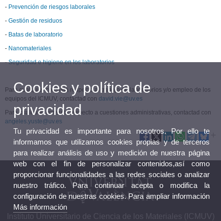
-
Prevención de riesgos laborales
-
Gestión de residuos
-
Batas de laboratorio
-
Nanomateriales
-
Seguridad e higiene en los laboratorios
Cookies y política de
Para cualquier consulta respecto al trabajo en laboratorios y/o empleo de los
equipos del ICMUV, contactad con
david.vie@uv.es
privacidad
Para cualquier consulta respecto a cuestiones administrativas, contactad con
angeles.yuste@uv.es
Tu privacidad es importante para nosotros. Por ello te
informamos que utilizamos cookies propias y de terceros
para realizar análisis de uso y medición de nuestra página
web con el fin de personalizar contenidos,así como
proporcionar funcionalidades a las redes sociales o analizar
nuestro tráfico. Para continuar acepta o modifica la
configuración de nuestras cookies. Para ampliar información
Más información
Instituto Universitario de Ciencia de los Materiales (ICMUV)