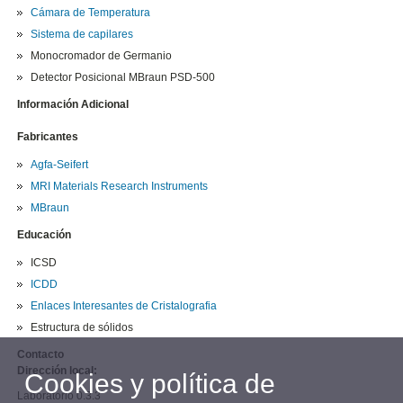
Cámara de Temperatura
Sistema de capilares
Monocromador de Germanio
Detector Posicional MBraun PSD-500
Información Adicional
Fabricantes
Agfa-Seifert
MRI Materials Research Instruments
MBraun
Educación
ICSD
ICDD
Enlaces Interesantes de Cristalografia
Estructura de sólidos
Contacto
Dirección local:
Cookies y política de
Laboratorio 0.3.3