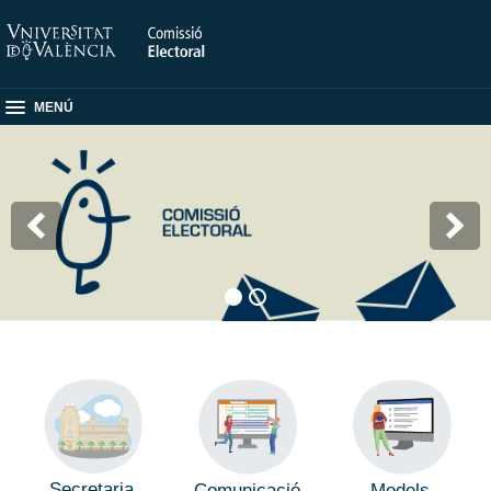
MENÚ
Secretaria
Comunicació
Models