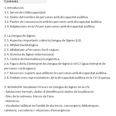
Contents
1. Introducció.
1.1. Servei de UVdiscapacidad
1.2. Dades del nombre de persones amb discapacitat auditiva.
1.3. Pautes de comunicació amb les persones amb discapacitat auditiva.
1.4. Adaptacions en la UV per a persones amb discapacitat auditiva.
2. La Llengua de Signes.
2.1. Aspectes importants sobre la Llengua de Signes (LS).
2.2. Alfabet Dactilológico.
2.3. Alfabet per a Persones Sord-cegues.
2.4. Sistema de Signes Internacional.
2.5. Centre de Normalització Lingüística.
2.6. Figura del ILS (intèrpret de Llengua de Signes) i el G-I (guia intèrpret de
persones sordcegues).
2.7. Recursos i suports que utilitzen les persones amb discapacitat auditiva.
2.8. Entitats més representatives de la discapacitat auditiva en la CV i Espanya.
3. SIGNAUNI: Vocabulari i frases en Llengua de Signes en la UV.
- Salutacions formals, dades d'identificació i dades de localització.
- Dies de la setmana, Mesos de l'any.
- Números.
- Vocabulari utilitzat en l'àmbit de docència, consergeria, biblioteques,
cafeteria, secretaries i situacions d'emergència.