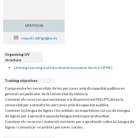
VER FICHA
raquel.rodrigo@uv.es
Organizing UV
structure
Lifelong Learning and Educational Innovation Service (SFPIE)
Training objectives
Comprendre les necessitats de les persones amb discapacitat auditiva en
general i en particular, de la Universitat de València.
Conéixer els recursos que existeixen a la disposició del PDI i PTGAS en la
universitat per a atendre les persones amb discapacitat auditiva.
Conéixer la Llengua de Signes i les entitats on imparteixen cursos de Llengua
de Signes per a aprendre aquesta llengua amb major profunditat.
Conéixer els recursos i materials existents per a aprofundir sobre la Llengua de
Signes i comunicar-se amb les persones sordes.