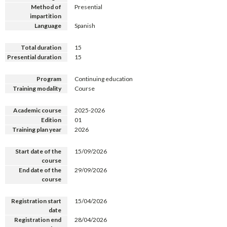
Method of
Presential
impartition
Language
Spanish
Total duration
15
Presential duration
15
Program
Continuing education
Training modality
Course
Academic course
2025-2026
Edition
01
Training plan year
2026
Start date of the
15/09/2026
course
End date of the
29/09/2026
course
Registration start
15/04/2026
date
Registration end
28/04/2026