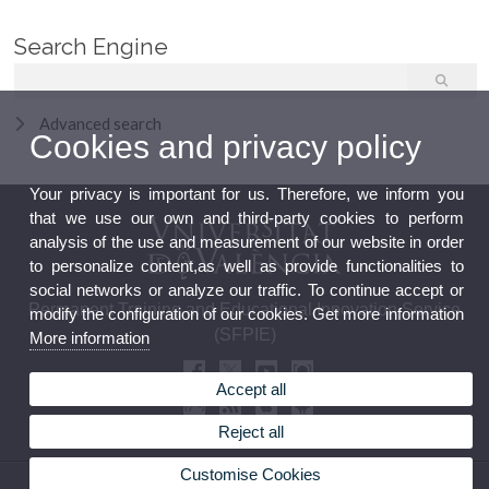
Search Engine
Advanced search
Cookies and privacy policy
Your privacy is important for us. Therefore, we inform you
that we use our own and third-party cookies to perform
analysis of the use and measurement of our website in order
to personalize content,as well as provide functionalities to
social networks or analyze our traffic. To continue accept or
Permanent Training and Educational Innovation Service
modify the configuration of our cookies. Get more information
(SFPIE)
More information
Accept all
Reject all
Customise Cookies
© 2026 UV. - C/ Serpis, 29. Valencia. Phone: 96 162 50 30