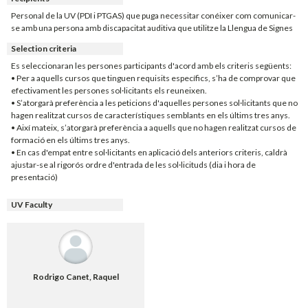
Personal de la UV (PDI i PTGAS) que puga necessitar conéixer com comunicar-
se amb una persona amb discapacitat auditiva que utilitze la Llengua de Signes
Selection criteria
Es seleccionaran les persones participants d'acord amb els criteris següents:
• Per a aquells cursos que tinguen requisits específics, s’ha de comprovar que
efectivament les persones sol·licitants els reuneixen.
• S’atorgarà preferència a les peticions d'aquelles persones sol·licitants que no
hagen realitzat cursos de característiques semblants en els últims tres anys.
• Així mateix, s’atorgarà preferència a aquells que no hagen realitzat cursos de
formació en els últims tres anys.
• En cas d'empat entre sol·licitants en aplicació dels anteriors criteris, caldrà
ajustar-se al rigorós ordre d'entrada de les sol·licituds (dia i hora de
presentació)
UV Faculty
Rodrigo Canet, Raquel