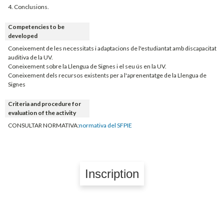
4. Conclusions.
Competencies to be
developed
Coneixement de les necessitats i adaptacions de l'estudiantat amb discapacitat
auditiva de la UV.
Coneixement sobre la Llengua de Signes i el seu ús en la UV.
Coneixement dels recursos existents per a l'aprenentatge de la Llengua de
Signes
Criteria and procedure for
evaluation of the activity
CONSULTAR NORMATIVA:
normativa del SFPIE
Inscription