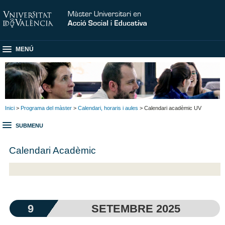
MENÚ
Inici
>
Programa del màster
>
Calendari, horaris i aules
> Calendari acadèmic UV
SUBMENU
Calendari Acadèmic
9
SETEMBRE 2025