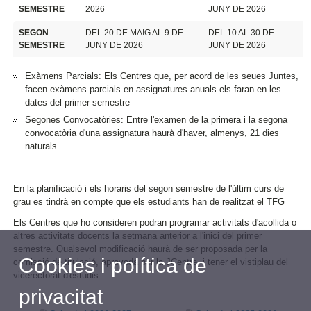
SEMESTRE
2026
JUNY DE 2026
SEGON
DEL 20 DE MAIG AL 9 DE
DEL 10 AL 30 DE
SEMESTRE
JUNY DE 2026
JUNY DE 2026
Exàmens Parcials: Els Centres que, per acord de les seues Juntes,
facen exàmens parcials en assignatures anuals els faran en les
dates del primer semestre
Segones Convocatòries: Entre l'examen de la primera i la segona
convocatòria d'una assignatura haurà d'haver, almenys, 21 dies
naturals
En la planificació i els horaris del segon semestre de l'últim curs de
grau es tindrà en compte que els estudiants han de realitzat el TFG
Els Centres que ho consideren podran programar activitats d'acollida o
altres activitats docents la setmana anterior a l'inici del primer
semestre. Qualsevol modificació haurà de ser proposada per la
Cookies i política de
comissió de titulació, aprovada per la JCentre, i tener el vistiplau del
vicerectorat d'estudis
privacitat