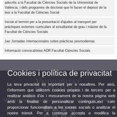
adscrits a la Facultat de Ciències Socials de la Universitat de
València, i dels programes de doctorat que hi facen el depòsit de la
tesi a la Facultat de Ciències Social
Iniciat el termini per a la presentació d'ajudes al transport per
pràctiques externes curriculars al estudiantat de grau i màster de la
Facultat de Ciències Socials
1as Jornadas Internacionales sobre prácticas posmodernas
Informació convocatòries ADR Facultat Ciències Socials
Cookies i política de privacitat
La teva privacitat és important per a nosaltres. Per això,
t'informem que utilitzem cookies pròpies i de tercers per a
realitzar anàlisis d'ús i mesurament de la nostra pàgina web
Màster Universitari en Benestar Social: Intervenció Familiar
amb la finalitat de personalitzar continguts,així com
proporcionar funcionalitats a les xarxes socials o analitzar el
nostre trànsit. Per a continuar accepta o modifica la