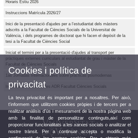
Horaris Estiu 2026
Instruccions Matrícula 2026/27
Inici de la presentació d'ajudes per a l’estudiantat dels màsters
adscrits a la Facultat de Ciències Socials de la Universitat de
València, i dels programes de doctorat que hi facen el depòsit de la
tesi a la Facultat de Ciències Social
Iniciat el termini per a la presentació d'ajudes al transport per
pràctiques externes curriculars al estudiantat de grau i màster de la
Facultat de Ciències Socials
Cookies i política de
1as Jornadas Internacionales sobre prácticas posmodernas
privacitat
Informació convocatòries ADR Facultat Ciències Socials
La teva privacitat és important per a nosaltres. Per això,
t'informem que utilitzem cookies pròpies i de tercers per a
realitzar anàlisis d'ús i mesurament de la nostra pàgina web
amb la finalitat de personalitzar continguts,així com
proporcionar funcionalitats a les xarxes socials o analitzar el
nostre trànsit. Per a continuar accepta o modifica la