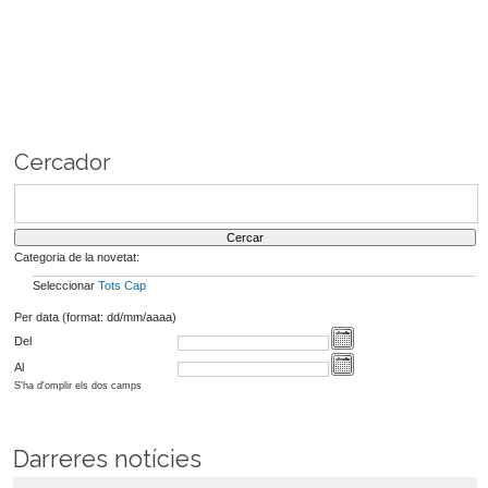
Cercador
Categoria de la novetat:
Seleccionar
Tots
Cap
Per data (format: dd/mm/aaaa)
Del
Al
S'ha d'omplir els dos camps
Darreres notícies