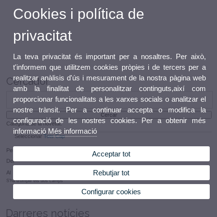
Cookies i política de
privacitat
La teva privacitat és important per a nosaltres. Per això,
t'informem que utilitzem cookies pròpies i de tercers per a
realitzar anàlisis d'ús i mesurament de la nostra pàgina web
Cercador
amb la finalitat de personalitzar continguts,així com
proporcionar funcionalitats a les xarxes socials o analitzar el
nostre trànsit. Per a continuar accepta o modifica la
configuració de les nostres cookies. Per a obtenir més
Categoria de la novetat:
informació
Més informació
Seleccionar
Tots
Cap
Per data (format: dd/mm/aaaa)
Acceptar tot
Del
Rebutjar tot
Al
S'ha d'omplir els dos camps
Configurar cookies
Darreres notícies