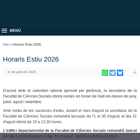
MENÚ
Inici
> Horaris Estiu 2026
Horaris Estiu 2026
31 de juliol de 2026
D'acord amb el calendari laboral aprovat per gerència, la secretaria de la
Facultat de Ciències Socials obrirà només en horari de matí els mesos de juny,
juliol, agost i setembre.
Amb motiu de les vacances d'estiu, durant el mes d'agost la secretaria de la
Facultat de Ciències Socials romandrà tancada de l'1 al 30 d'agost, el dia 31
d'agost obrirà de 10 a 13,30 hores.
L'edifici departamental de la Facultat de Ciències Socials romandrà tancat
del dia 1 al 30 d’agost, el dia
31 d'agost, obrirà de 8:00 a 15:00 h.