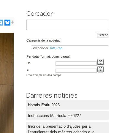
Cercador
Categoria de la novetat:
Seleccionar
Tots
Cap
Per data (format: dd/mm/aaaa)
Del
Al
S'ha d'omplir els dos camps
Darreres notícies
Horaris Estiu 2026
Instruccions Matrícula 2026/27
Inici de la presentació d'ajudes per a
l’estudiantat dels màsters adscrits a la