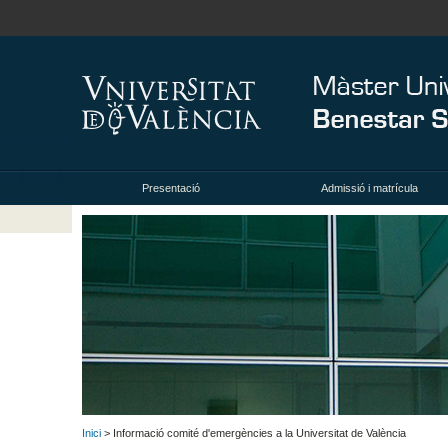
Presentació
Admissió i matrícula
Inici
> Informació comité d'emergències a la Universitat de València