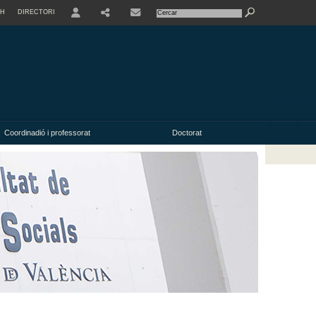
SH
DIRECTORI
USER
Coordinadió i professorat
Doctorat