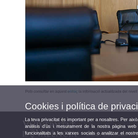
Pots consultar en aquest
enllaç
la informació actualitzada del nive
Cookies i política de privaci
La teva privacitat és important per a nosaltres. Per això
anàlisis d'ús i mesurament de la nostra pàgina web a
funcionalitats a les xarxes socials o analitzar el nostr
Màster Universitari en 