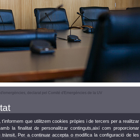
ll d'emergències, declarat pel Comité d'Emergències de la UV
tat
, t'informem que utilitzem cookies pròpies i de tercers per a realitzar
mb la finalitat de personalitzar continguts,així com proporcionar
e trànsit. Per a continuar accepta o modifica la configuració de les
Benestar Social: Intervenció Familiar