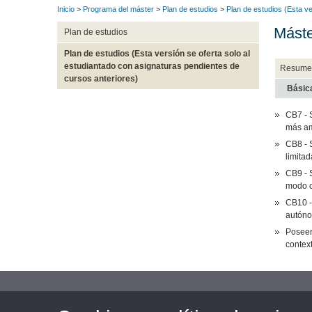
Inicio
>
Programa del máster
>
Plan de estudios
>
Plan de estudios (Esta ve
Máste
Plan de estudios
Plan de estudios (Esta versión se oferta solo al
estudiantado con asignaturas pendientes de
Resume
cursos anteriores)
Básic
CB7 - 
más am
CB8 - 
limitad
CB9 - 
modo c
CB10 -
autón
Poseer
context