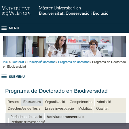
MENÚ
Inici
>
Doctorat
>
Descripció doctorat
>
Programa de doctorat
> Programa de Doctorado
en Biodiversidad
SUBMENU
Programa de Doctorado en Biodiversidad
Resum
Estructura
Organització
Competències
Admissió
Directors/es de Tesis
Línies investigació
Mobilitat
Qualitat
Període de formació
Activitats transversals
Període d'investigació