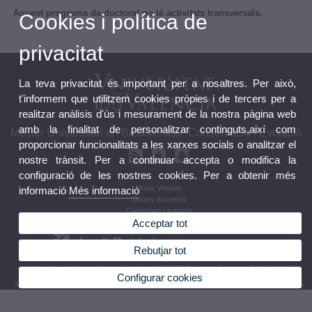
Aquest programa de doctorat no té activitats transversals.
Cookies i política de
privacitat
La teva privacitat és important per a nosaltres. Per això,
t'informem que utilitzem cookies pròpies i de tercers per a
realitzar anàlisis d'ús i mesurament de la nostra pàgina web
amb la finalitat de personalitzar continguts,així com
Màster Universitari en Biodiversitat: Conservació i Evolució
proporcionar funcionalitats a les xarxes socials o analitzar el
nostre trànsit. Per a continuar accepta o modifica la
configuració de les nostres cookies. Per a obtenir més
Aula Virtual
informació
Més informació
Guies docents
Calendari i horaris
Acceptar tot
Rebutjar tot
© 2026 UV. - Av. Vicent Andrés Estellés, 19, 46100 Burjassot Espanya Tel 963544373
Configurar cookies
Avís legal
|
Accessibilitat
|
Política privacitat
|
Cookies
|
Transparència
|
Bùstia de Contacte