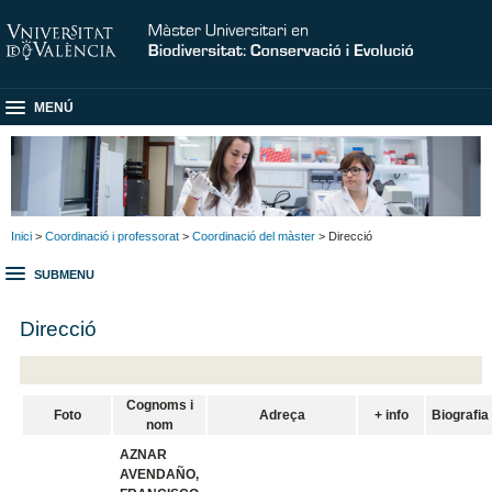
MENÚ
Inici
>
Coordinació i professorat
>
Coordinació del màster
> Direcció
SUBMENU
Direcció
Cognoms i
Foto
Adreça
+ info
Biografia
nom
AZNAR
AVENDAÑO,