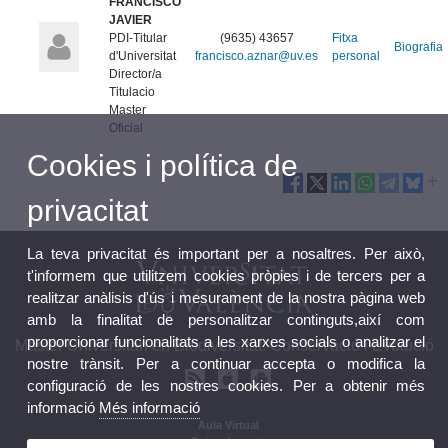
FRANCISCO
JAVIER
PDI-Titular
(9635) 43657
Fitxa
Biografia
d'Universitat
francisco.aznar@uv.es
personal
Director/a
Titulacio
Master
Oficial
Cookies i política de
privacitat
La teva privacitat és important per a nosaltres. Per això,
t'informem que utilitzem cookies pròpies i de tercers per a
realitzar anàlisis d'ús i mesurament de la nostra pàgina web
amb la finalitat de personalitzar continguts,així com
proporcionar funcionalitats a les xarxes socials o analitzar el
Màster Universitari en Biodiversitat: Conservació i Evolució
nostre trànsit. Per a continuar accepta o modifica la
configuració de les nostres cookies. Per a obtenir més
informació
Més informació
Aula Virtual
Guies docents