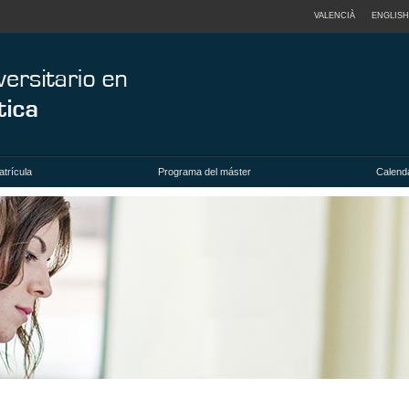
VALENCIÀ
ENGLISH
trícula
Programa del máster
Calenda