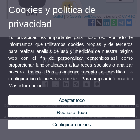
Cookies y política de
privacidad
Tu privacidad es importante para nosotros. Por ello te
informamos que utilizamos cookies propias y de terceros
para realizar análisis de uso y medición de nuestra página
web con el fin de personalizar contenidos,así como
proporcionar funcionalidades a las redes sociales o analizar
nuestro tráfico. Para continuar acepta o modifica la
Máster Universitario en Bioinformática
configuración de nuestras cookies. Para ampliar información
Más información
Aceptar todo
© 2026 UV. - Av. de la Universitat s/n 46100 Burjassot. Valencia. España. Tel (+34) 963 54 32
10
Rechazar todo
Aviso legal
|
Accesibilidad
|
Política privacidad
|
Cookies
|
Transparencia
|
Buzón de Contacto
Configurar cookies