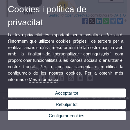
Cookies i política de
privacitat
La teva privacitat és important per a nosaltres. Per això,
t'informem que utilitzem cookies pròpies i de tercers per a
realitzar anàlisis d'ús i mesurament de la nostra pàgina web
amb la finalitat de personalitzar continguts,així com
proporcionar funcionalitats a les xarxes socials o analitzar el
nostre trànsit. Per a continuar accepta o modifica la
Màster Universitari en Bioinformàtica
configuració de les nostres cookies. Per a obtenir més
informació
Més informació
Acceptar tot
© 2026 UV. - Av. de la Universitat s/n 46100 Burjassot. València. Espanya. Tel (+34) 963 54 32
10
Rebutjar tot
Avís legal
|
Accessibilitat
|
Política privacitat
|
Cookies
|
Transparència
|
Bùstia de Contacte
Configurar cookies