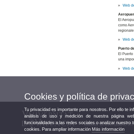
Web de
Aeropuer
El Aeropu
como Aero
regionale
Web de
Puerto de
El Puerto
una impor
Web de
Cookies y política de priva
Tu privacidad es importante para nosotros. Por ello te i
análisis de uso y medición de nuestra página web
funcionalidades a las redes sociales o analizar nuestro 
Máster Universitario en
cookies. Para ampliar información
Más información