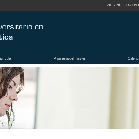
VALENCIÀ
ENGLISH
trícula
Programa del máster
Calenda