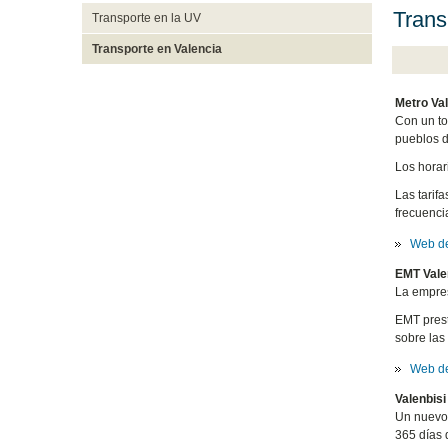
Trans
Transporte en la UV
Transporte en Valencia
Metro Va
Con un to
pueblos d
Los horar
Las tarif
frecuencia
Web de
EMT Vale
La empres
EMT prest
sobre las
Web d
Valenbisi
Un nuevo 
365 días 