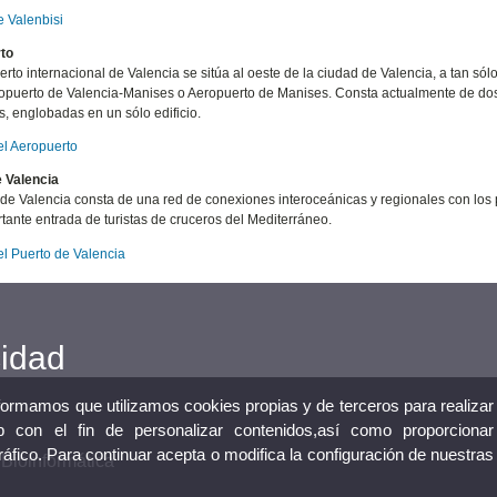
 Valenbisi
to
erto internacional de Valencia se sitúa al oeste de la ciudad de Valencia, a tan s
puerto de Valencia-Manises o Aeropuerto de Manises. Consta actualmente de dos 
s, englobadas en un sólo edificio.
l Aeropuerto
 Valencia
 de Valencia consta de una red de conexiones interoceánicas y regionales con los
tante entrada de turistas de cruceros del Mediterráneo.
l Puerto de Valencia
cidad
nformamos que utilizamos cookies propias y de terceros para realizar
 con el fin de personalizar contenidos,así como proporcionar
tráfico. Para continuar acepta o modifica la configuración de nuestras
 Bioinformática