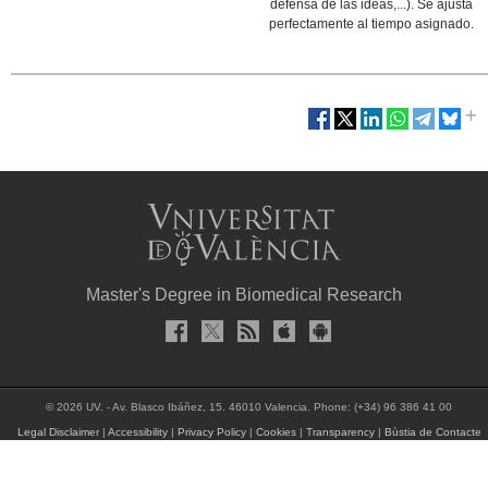
defensa de las ideas,...). Se ajusta
perfectamente al tiempo asignado.
Master's Degree in Biomedical Research
© 2026 UV. - Av. Blasco Ibáñez, 15. 46010 Valencia. Phone: (+34) 96 386 41 00
Legal Disclaimer
|
Accessibility
|
Privacy Policy
|
Cookies
|
Transparency
|
Bùstia de Contacte