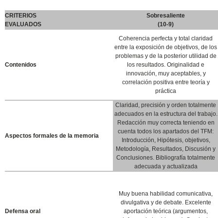
CRITERIOS
Sobresaliente
EVALUADOS
(10-9)
Coherencia perfecta y total claridad
entre la exposición de objetivos, de los
problemas y de la posterior utilidad de
Contenidos
los resultados. Originalidad e
innovación, muy aceptables, y
correlación positiva entre teoría y
práctica
Claridad, precisión y orden totalmente
adecuados en la estructura del trabajo.
Redacción muy correcta teniendo en
cuenta todos los apartados del TFM:
Aspectos formales de la memoria
Introducción, Hipótesis, objetivos,
Metodología, Resultados, Discusión y
Conclusiones. Bibliografía totalmente
adecuada y actualizada
Muy buena habilidad comunicativa,
divulgativa y de debate. Excelente
Defensa oral
aportación teórica (argumentos,