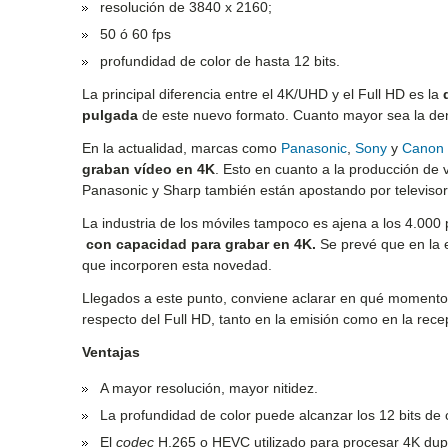
resolución de 3840 x 2160;
50 ó 60 fps
profundidad de color de hasta 12 bits.
La principal diferencia entre el 4K/UHD y el Full HD es la
pulgada
de este nuevo formato. Cuanto mayor sea la dens
En la actualidad, marcas como
Panasonic
,
Sony
y
Cano
graban vídeo en 4K
. Esto en cuanto a la producción de
Panasonic y Sharp también están apostando por televisore
La industria de los móviles tampoco es ajena a los 4.000 p
con capacidad para grabar en 4K.
Se prevé que en la 
que incorporen esta novedad.
Llegados a este punto, conviene aclarar en qué momento 
respecto del Full HD, tanto en la emisión como en la rece
Ventajas
A mayor resolución, mayor nitidez.
La profundidad de color puede alcanzar los 12 bits de co
El
codec
H.265 o HEVC utilizado para procesar 4K dupl