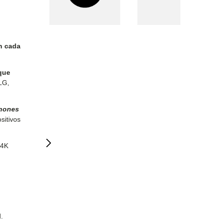
n cada
que
LG,
hones
sitivos
 4K
.