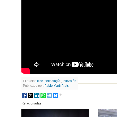
Etiquetas
cine
,
tecnología
,
televisión
Publicado por:
Pablo Martí Prats
Relacionadas