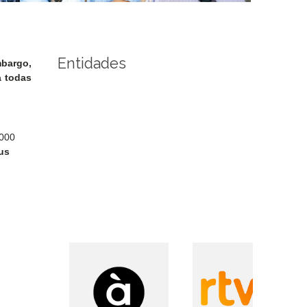
Entidades
mbargo,
a todas
.000
us