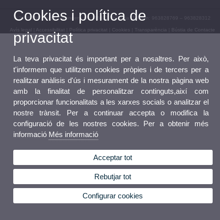
Cookies i política de
© 2026 UV. - Avda. Tarongers, s/n. 46022 València. Telèfon: 963828769 – 963828312
Avís legal
|
Accessibilitat
|
Política privacitat
|
Cookies
|
Transparència
|
Bústia de Contacte
privacitat
La teva privacitat és important per a nosaltres. Per això,
t'informem que utilitzem cookies pròpies i de tercers per a
realitzar anàlisis d'ús i mesurament de la nostra pàgina web
amb la finalitat de personalitzar continguts,així com
proporcionar funcionalitats a les xarxes socials o analitzar el
nostre trànsit. Per a continuar accepta o modifica la
configuració de les nostres cookies. Per a obtenir més
informació
Més informació
Acceptar tot
Rebutjar tot
Configurar cookies