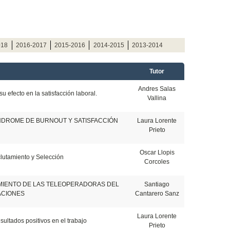
018
2016-2017
2015-2016
2014-2015
2013-2014
Tutor
Andres Salas
u efecto en la satisfacción laboral.
Vallina
ÍNDROME DE BURNOUT Y SATISFACCIÓN
Laura Lorente
Prieto
Oscar Llopis
lutamiento y Selección
Corcoles
IMIENTO DE LAS TELEOPERADORAS DEL
Santiago
ACIONES
Cantarero Sanz
Laura Lorente
sultados positivos en el trabajo
Prieto