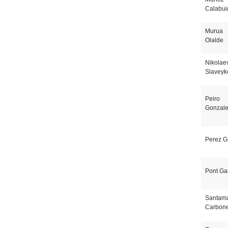
Calabui
Murua
Olalde
Nikolae
Slaveyk
Peiro
Gonzal
Perez G
Pont Ga
Santama
Carbone