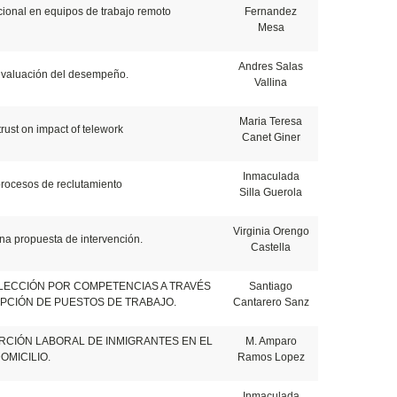
acional en equipos de trabajo remoto
Fernandez
Mesa
Andres Salas
 evaluación del desempeño.
Vallina
Maria Teresa
rust on impact of telework
Canet Giner
Inmaculada
procesos de reclutamiento
Silla Guerola
Virginia Orengo
na propuesta de intervención.
Castella
ELECCIÓN POR COMPETENCIAS A TRAVÉS
Santiago
IPCIÓN DE PUESTOS DE TRABAJO.
Cantarero Sanz
RCIÓN LABORAL DE INMIGRANTES EN EL
M. Amparo
OMICILIO.
Ramos Lopez
Inmaculada