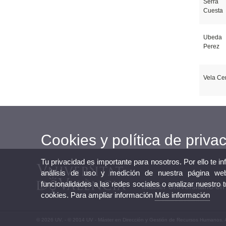
Serra
Cuesta
Ubeda
Perez
Vela Ce
Cookies y política de priva
Tu privacidad es importante para nosotros. Por ello te i
análisis de uso y medición de nuestra página web
funcionalidades a las redes sociales o analizar nuestro 
Máster Universitario e
cookies. Para ampliar información
Más información
© 2026 UV. - © 2014 UV - Máster en Dirección y Gestión de Recursos Humanos. 