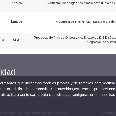
Andrea
Evaluación de riesgos psicosociales: estudio de ca
Enrique
Propuesta de intervención para mejora de la
Propuesta de Plan de Onboarding. El caso de DISID (Desar
rda
Silvia
integración de siste
cidad
nformamos que utilizamos cookies propias y de terceros para realizar
 con el fin de personalizar contenidos,así como proporcionar
tráfico. Para continuar acepta o modifica la configuración de nuestras
n Dirección y Gestión de Recursos Humanos
Av. Tarongers, 4b. 46021 Valencia. Teléfono: 96 3828500
Aviso legal