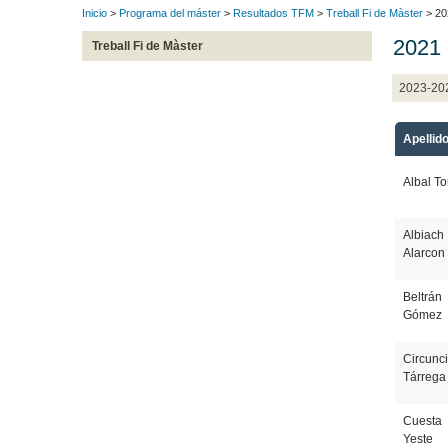
Inicio
>
Programa del máster
>
Resultados TFM
>
Treball Fi de Màster
> 20
2021 
Treball Fi de Màster
2023-20
Apellid
Albal To
Albiach
Alarcon
Beltrán
Gómez
Circunc
Tárrega
Cuesta
Yeste