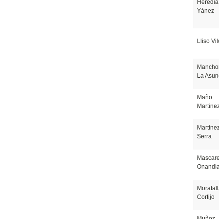
Heredia
Yánez
Lliso Vi
Mancho
La Asun
Maño
Martine
Martine
Serra
Mascare
Onandí
Moratal
Cortijo
Muñoz