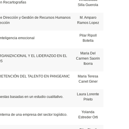
ón Recartografías
Silla Guerola
 de Dirección y Gestión de Recursos Humanos
M. Amparo
ección
Ramos Lopez
Pilar Ripoll
inteligencia emocional
Botella
Maria Del
GANIZACIONAL Y EL LIDERAZGO EN EL
Carmen Saorin
OS
Iborra
RETENCIÓN DEL TALENTO EN PANGEANIC
Maria Teresa
Canet Giner
Laura Lorente
uestas basadas en un estudio cualitativo.
Prieto
Yolanda
nterna de una empresa del sector logístico.
Estreder Orti