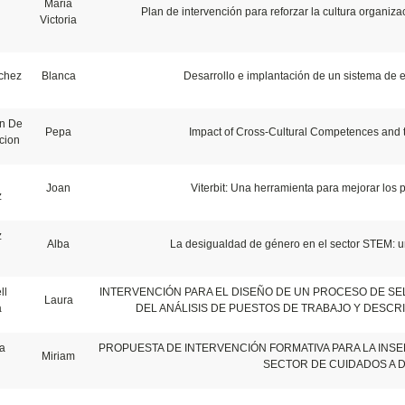
Maria
Plan de intervención para reforzar la cultura organiz
Victoria
lchez
Blanca
Desarrollo e implantación de un sistema de
n De
Pepa
Impact of Cross-Cultural Competences and t
cion
Joan
Viterbit: Una herramienta para mejorar los 
z
z
Alba
La desigualdad de género en el sector STEM: u
ll
INTERVENCIÓN PARA EL DISEÑO DE UN PROCESO DE S
Laura
a
DEL ANÁLISIS DE PUESTOS DE TRABAJO Y DESCR
la
PROPUESTA DE INTERVENCIÓN FORMATIVA PARA LA INSE
Miriam
SECTOR DE CUIDADOS A D