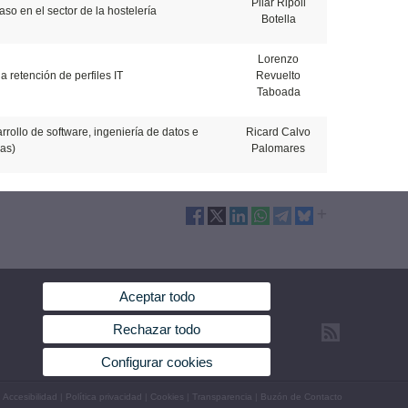
Pilar Ripoll
so en el sector de la hostelería
Botella
Lorenzo
 retención de perfiles IT
Revuelto
Taboada
rollo de software, ingeniería de datos e
Ricard Calvo
mas)
Palomares
Aceptar todo
Rechazar todo
Configurar cookies
|
Accesibilidad
|
Política privacidad
|
Cookies
|
Transparencia
|
Buzón de Contacto