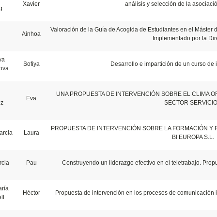
Xavier
análisis y selección de la asociaci
g
Valoración de la Guía de Acogida de Estudiantes en el Máster
Ainhoa
Implementado por la Dir
va
Sofiya
Desarrollo e impartición de un curso de 
ova
UNA PROPUESTA DE INTERVENCIÓN SOBRE EL CLIMA OR
Eva
ez
SECTOR SERVICI
PROPUESTA DE INTERVENCIÓN SOBRE LA FORMACIÓN Y 
arcia
Laura
BI EUROPA S.L.
rcia
Pau
Construyendo un liderazgo efectivo en el teletrabajo. Prop
ría
Héctor
Propuesta de intervención en los procesos de comunicación i
ll