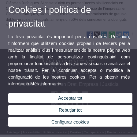
Ciències Jurídiques. Al costat d'això es permet l'accés als llicenciats en
Cookies i política de
Criminologia, Ciències Econòmiques, en Administració de l'Empresa i en
Ciències Polítiques, així com aquells/as estudiants provinents de graus o
dobles graus en els quals, almenys un 50% dels coneixements obtinguts
privacitat
siguen jurídics.
La teva privacitat és important per a nosaltres. Per això,
t'informem que utilitzem cookies pròpies i de tercers per a
realitzar anàlisis d'ús i mesurament de la nostra pàgina web
amb la finalitat de personalitzar continguts,així com
proporcionar funcionalitats a les xarxes socials o analitzar el
nostre trànsit. Per a continuar accepta o modifica la
configuració de les nostres cookies. Per a obtenir més
informació
Més informació
Màster Universitari en Dret, Empresa i Justícia
Acceptar tot
Rebutjar tot
Configurar cookies
© 2026 UV. - Avda. dels Tarongers s/n, 46022 València. Espanya. Tel. (+34) 96 386 41 00
Avís legal
|
Accessibilitat
|
Política privacitat
|
Cookies
|
Transparència
|
Bùstia de contacte