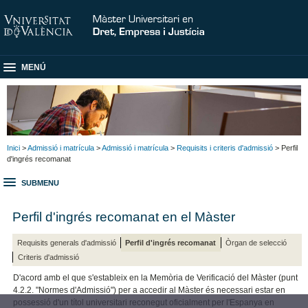
MENÚ
Inici
>
Admissió i matrícula
>
Admissió i matrícula
>
Requisits i criteris d'admissió
> Perfil
d'ingrés recomanat
SUBMENU
Perfil d'ingrés recomanat en el Màster
Requisits generals d'admissió
Perfil d'ingrés recomanat
Òrgan de selecció
Criteris d'admissió
D'acord amb el que s'estableix en la Memòria de Verificació del Màster (punt
4.2.2. "Normes d'Admissió") per a accedir al Màster és necessari estar en
possessió d'un títol universitari reconegut oficialment per l'Espanya en