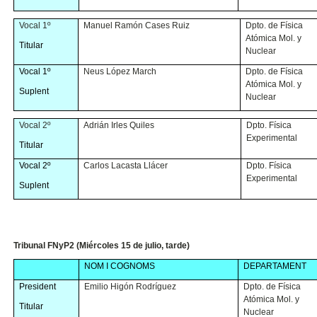
Vocal 1º
Manuel Ramón Cases Ruiz
Dpto. de Física
Atómica Mol. y
Titular
Nuclear
Vocal 1º
Neus López March
Dpto. de Física
Atómica Mol. y
Suplent
Nuclear
Vocal 2º
Adrián Irles Quiles
Dpto. Física
Experimental
Titular
Vocal 2º
Carlos Lacasta Llácer
Dpto. Física
Experimental
Suplent
Tribunal FNyP2 (Miércoles 15 de julio, tarde)
NOM I COGNOMS
DEPARTAMENT
President
Emilio Higón Rodríguez
Dpto. de Física
Atómica Mol. y
Titular
Nuclear