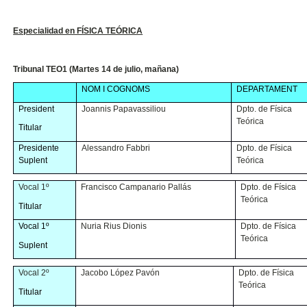
Especialidad en FÍSICA TEÓRICA
Tribunal TEO1 (Martes 14 de julio, mañana)
NOM I COGNOMS
DEPARTAMENT
President
Joannis Papavassiliou
Dpto. de Física
Teórica
Titular
Presidente
Alessandro Fabbri
Dpto. de Física
Suplent
Teórica
Vocal 1º
Francisco Campanario Pallás
Dpto. de Física
Teórica
Titular
Vocal 1º
Nuria Rius Dionis
Dpto. de Física
Teórica
Suplent
Vocal 2º
Jacobo López Pavón
Dpto. de Física
Teórica
Titular