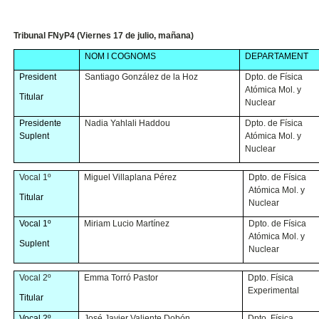
Tribunal FNyP4 (Viernes 17 de julio, mañana)
NOM I COGNOMS
DEPARTAMENT
President
Santiago González de la Hoz
Dpto. de Física
Atómica Mol. y
Titular
Nuclear
Presidente
Nadia Yahlali Haddou
Dpto. de Física
Suplent
Atómica Mol. y
Nuclear
Vocal 1º
Miguel Villaplana Pérez
Dpto. de Física
Atómica Mol. y
Titular
Nuclear
Vocal 1º
Miriam Lucio Martínez
Dpto. de Física
Atómica Mol. y
Suplent
Nuclear
Vocal 2º
Emma Torró Pastor
Dpto. Física
Experimental
Titular
Vocal 2º
José Javier Valiente Dobón
Dpto. Física