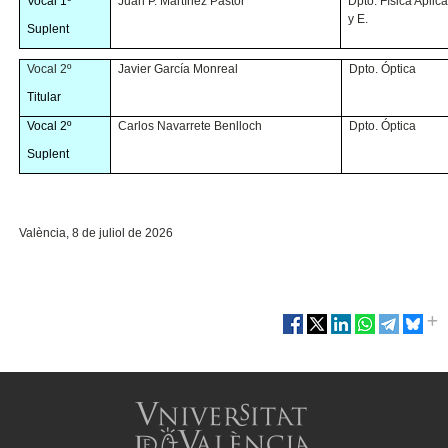
Vocal 1º
Juan P. Martínez Pastor
Dpto. Física Aplic
y E.
Suplent
Vocal 2º
Javier García Monreal
Dpto. Óptica
Titular
Vocal 2º
Carlos Navarrete Benlloch
Dpto. Óptica
Suplent
València, 8 de juliol de 2026