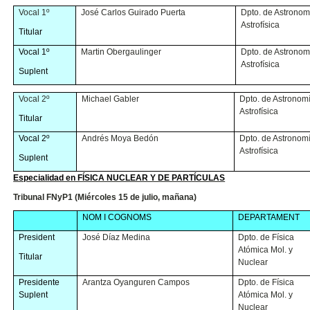
Vocal 1º
José Carlos Guirado Puerta
Dpto. de Astronom
Astrofísica
Titular
Vocal 1º
Martin Obergaulinger
Dpto. de Astronom
Astrofísica
Suplent
Vocal 2º
Michael Gabler
Dpto. de Astronom
Astrofísica
Titular
Vocal 2º
Andrés Moya Bedón
Dpto. de Astronom
Astrofísica
Suplent
Especialidad en FÍSICA NUCLEAR Y DE PARTÍCULAS
Tribunal FNyP1 (Miércoles 15 de julio, mañana)
NOM I COGNOMS
DEPARTAMENT
President
José Díaz Medina
Dpto. de Física
Atómica Mol. y
Titular
Nuclear
Presidente
Arantza Oyanguren Campos
Dpto. de Física
Suplent
Atómica Mol. y
Nuclear