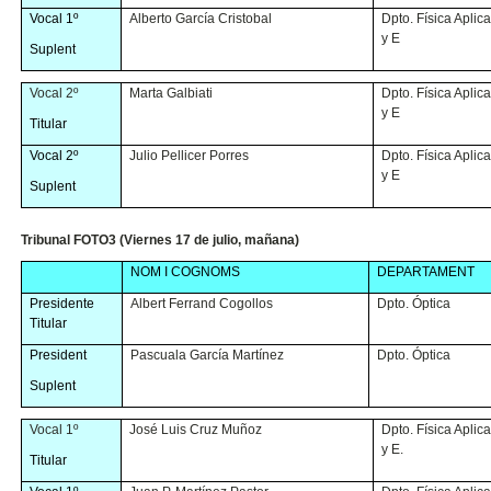
Vocal 1º
Alberto García Cristobal
Dpto. Física Aplic
y E
Suplent
Vocal 2º
Marta Galbiati
Dpto. Física Aplic
y E
Titular
Vocal 2º
Julio Pellicer Porres
Dpto. Física Aplic
y E
Suplent
Tribunal FOTO3 (Viernes 17 de julio, mañana)
NOM I COGNOMS
DEPARTAMENT
Presidente
Albert Ferrand Cogollos
Dpto. Óptica
Titular
President
Pascuala García Martínez
Dpto. Óptica
Suplent
Vocal 1º
José Luis Cruz Muñoz
Dpto. Física Aplic
y E.
Titular