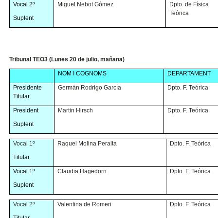
Vocal 2º
Miguel Nebot Gómez
Dpto. de Física
Teórica
Suplent
Tribunal TEO3 (Lunes 20 de julio, mañana)
NOM I COGNOMS
DEPARTAMENT
Presidente
Germán Rodrigo García
Dpto. F. Teórica
Titular
President
Martin Hirsch
Dpto. F. Teórica
Suplent
Vocal 1º
Raquel Molina Peralta
Dpto. F. Teórica
Titular
Vocal 1º
Claudia Hagedorn
Dpto. F. Teórica
Suplent
Vocal 2º
Valentina de Romeri
Dpto. F. Teórica
Titular