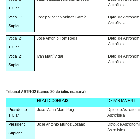
Astrofísica
Titular
Vocal 1º
Josep Vicent Martínez García
Dpto. de Astronom
Astrofísica
Suplent
Vocal 2º
José Antonio Font Roda
Dpto. de Astronom
Astrofísica
Titular
Vocal 2º
Iván Martí Vidal
Dpto. de Astronom
Astrofísica
Suplent
Tribunal ASTRO2 (Lunes 20 de julio, mañana)
NOM I COGNOMS
DEPARTAMENT
Presidente
José María Martí Puig
Dpto. de Astronomí
Titular
Astrofísica
President
José Antonio Muñoz Lozano
Dpto. de Astronomí
Astrofísica
Suplent