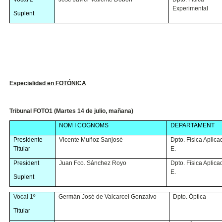
Experimental
Suplent
Especialidad en FOTÓNICA
Tribunal FOTO1 (Martes 14 de julio, mañana)
NOM I COGNOMS
DEPARTAMENT
Presidente
Vicente Muñoz Sanjosé
Dpto. Física Aplica
Titular
E.
President
Juan Fco. Sánchez Royo
Dpto. Física Aplica
E.
Suplent
Vocal 1º
Germán José de Valcarcel Gonzalvo
Dpto. Óptica
Titular