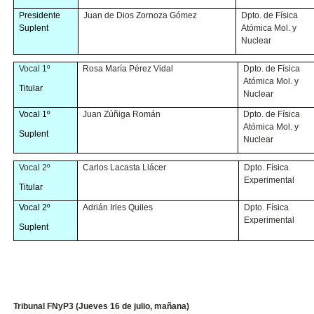
Presidente
Juan de Dios Zornoza Gómez
Dpto. de Física
Suplent
Atómica Mol. y
Nuclear
Vocal 1º
Rosa María Pérez Vidal
Dpto. de Física
Atómica Mol. y
Titular
Nuclear
Vocal 1º
Juan Zúñiga Román
Dpto. de Física
Atómica Mol. y
Suplent
Nuclear
Vocal 2º
Carlos Lacasta Llácer
Dpto. Física
Experimental
Titular
Vocal 2º
Adrián Irles Quiles
Dpto. Física
Experimental
Suplent
Tribunal FNyP3 (Jueves 16 de julio, mañana)