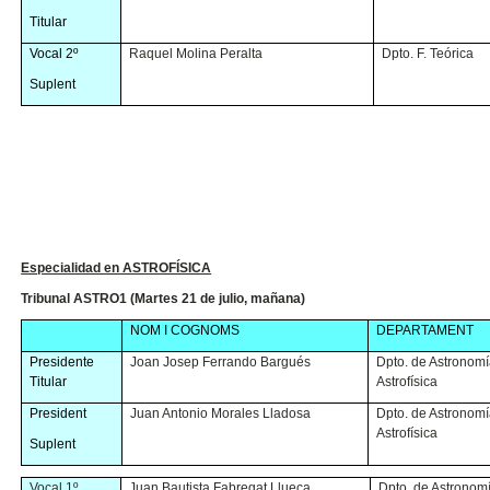
Titular
Vocal 2º
Raquel Molina Peralta
Dpto. F. Teórica
Suplent
Especialidad en ASTROFÍSICA
Tribunal ASTRO1 (Martes 21 de julio, mañana)
NOM I COGNOMS
DEPARTAMENT
Presidente
Joan Josep Ferrando Bargués
Dpto. de Astronomí
Titular
Astrofísica
President
Juan Antonio Morales Lladosa
Dpto. de Astronomí
Astrofísica
Suplent
Vocal 1º
Juan Bautista Fabregat Llueca
Dpto. de Astronom