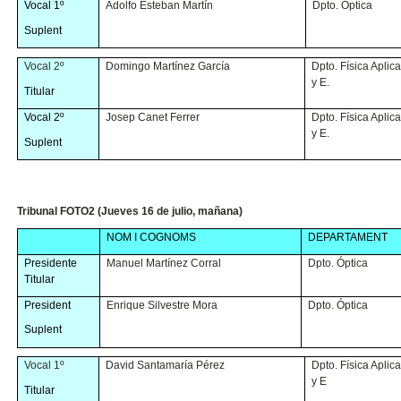
Vocal 1º
Adolfo Esteban Martín
Dpto. Óptica
Suplent
Vocal 2º
Domingo Martínez García
Dpto. Física Aplic
y E.
Titular
Vocal 2º
Josep Canet Ferrer
Dpto. Física Aplic
y E.
Suplent
Tribunal FOTO2 (Jueves 16 de julio, mañana)
NOM I COGNOMS
DEPARTAMENT
Presidente
Manuel Martínez Corral
Dpto. Óptica
Titular
President
Enrique Silvestre Mora
Dpto. Óptica
Suplent
Vocal 1º
David Santamaría Pérez
Dpto. Física Aplic
y E
Titular