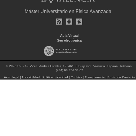
Máster Universitario en Física Avanzada
Aula Virtual
Seu electrònica
© 2026 UV. - Av. Vicent Andrés Estellés, 19. 46100 Burjassot. Valencia. España. Teléfono:
(+34) 96 354 33 07
Aviso legal
|
Accesibilidad
|
Política privacidad
|
Cookies
|
Transparencia
|
Buzón de Contacto