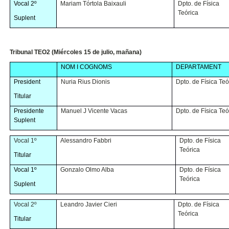
Vocal 2º
Mariam Tórtola Baixauli
Dpto. de Física
Teórica
Suplent
Tribunal TEO2 (Miércoles 15 de julio, mañana)
NOM I COGNOMS
DEPARTAMENT
President
Nuria Rius Dionis
Dpto. de Física Teó
Titular
Presidente
Manuel J Vicente Vacas
Dpto. de Física Teó
Suplent
Vocal 1º
Alessandro Fabbri
Dpto. de Física
Teórica
Titular
Vocal 1º
Gonzalo Olmo Alba
Dpto. de Física
Teórica
Suplent
Vocal 2º
Leandro Javier Cieri
Dpto. de Física
Teórica
Titular