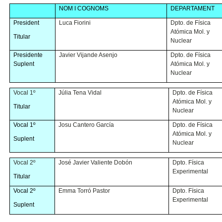
NOM I COGNOMS
DEPARTAMENT
President
Luca Fiorini
Dpto. de Física
Atómica Mol. y
Titular
Nuclear
Presidente
Javier Vijande Asenjo
Dpto. de Física
Suplent
Atómica Mol. y
Nuclear
Vocal 1º
Júlia Tena Vidal
Dpto. de Física
Atómica Mol. y
Titular
Nuclear
Vocal 1º
Josu Cantero García
Dpto. de Física
Atómica Mol. y
Suplent
Nuclear
Vocal 2º
José Javier Valiente Dobón
Dpto. Física
Experimental
Titular
Vocal 2º
Emma Torró Pastor
Dpto. Física
Experimental
Suplent