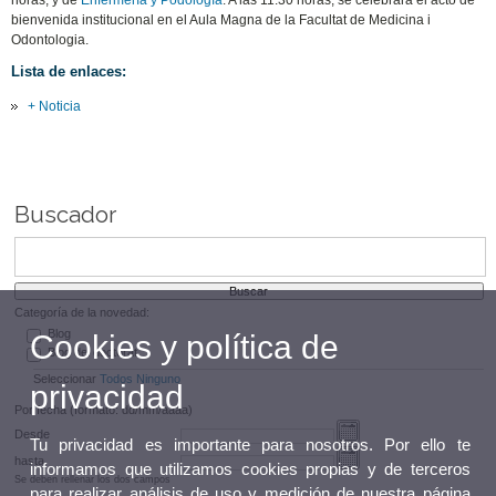
horas, y de
Enfermería y Podología
. A las 11:30 horas, se celebrará el acto de
bienvenida institucional en el Aula Magna de la Facultat de Medicina i
Odontologia.
Lista de enlaces:
+ Noticia
Buscador
Categoría de la novedad:
Blog
Cookies y política de
Blog del doctorat
Seleccionar
Todos
Ninguno
privacidad
Por fecha (formato: dd/mm/aaaa)
Desde
Tu privacidad es importante para nosotros. Por ello te
hasta
informamos que utilizamos cookies propias y de terceros
Se deben rellenar los dos campos
para realizar análisis de uso y medición de nuestra página