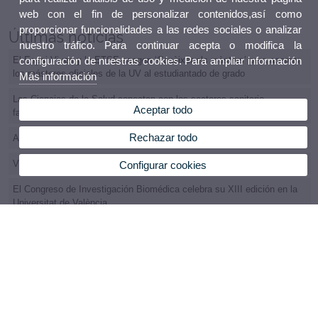
web con el fin de personalizar contenidos,así como
proporcionar funcionalidades a las redes sociales o analizar
Últimas noticias
nuestro tráfico. Para continuar acepta o modifica la
configuración de nuestras cookies. Para ampliar información
El Espai Vives y la ETSE acogen ‘Conèixer els màsters’ para acercar
los másteres oficiales de la UV al estudiantado de grado
Más información
Las Ciencias de la Salud conectan con los sectores sanitario,
Aceptar todo
farmacéutico y tecnológico en el Foro de Empleo UV
Rechazar todo
Audiencia Pública
Visita Comité de Evaluación Externa
Configurar cookies
El Congreso de Investigación Biomédica celebra su XIII edición en la
Universitat de València
I Jornadas de Orientación Profesional