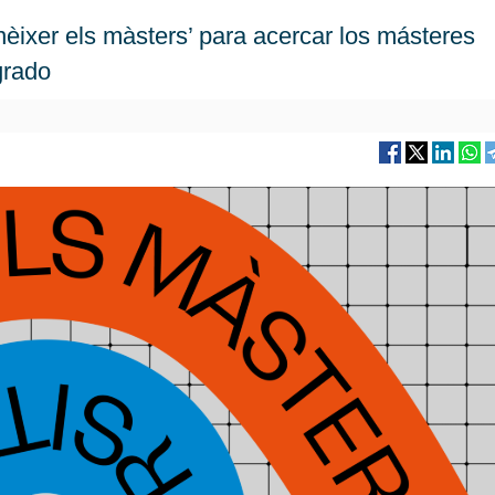
èixer els màsters’ para acercar los másteres
grado