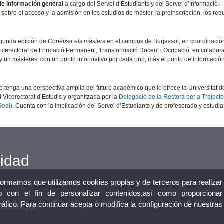
de información general
a cargo del Servei d’Estudiants y del Servei d’Informació i
obre el acceso y la admisión en los estudios de máster, la preinscripción, los requ
egunda edición de
Conèixer els màsters
en el campus de Burjassot, en coordinació
icerectorat de Formació Permanent, Transformació Docent i Ocupació, en colabor
 y un másteres, con un punto informativo por cada uno, más el punto de informació
o tenga una perspectiva amplia del futuro académico que le ofrece la Universitat d
l Vicerectorat d’Estudis y organitzada por la
Delegació de la Rectora per a Trajectò
Sedi)
. Cuenta con la implicación del Servei d’Estudiants y de profesorado y estudi
cidad
nformamos que utilizamos cookies propias y de terceros para realizar
 con el fin de personalizar contenidos,así como proporcionar
tráfico. Para continuar acepta o modifica la configuración de nuestras
 Fisiología