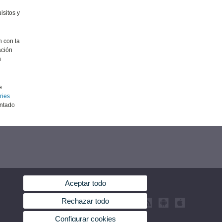
isitos y
n con la
ación
n
e
ries
antado
Aceptar todo
Rechazar todo
Configurar cookies