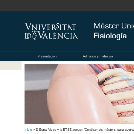
Presentación
Admisión y matrícula
Inicio
> El Espai Vives y la ETSE acogen ‘Conèixer els màsters’ para acercar