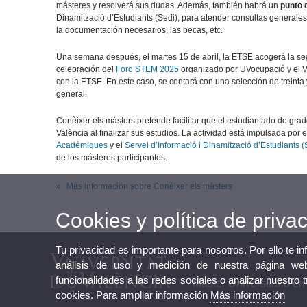
másteres y resolverá sus dudas. Además, también habrá un
punto 
Dinamització d’Estudiants (Sedi), para atender consultas generales s
la documentación necesarios, las becas, etc.
Una semana después, el martes 15 de abril, la ETSE acogerá la s
celebración del
Foro STEM 2025
organizado por UVocupació y el V
con la ETSE. En este caso, se contará con una selección de treinta
general.
Conèixer els màsters pretende facilitar que el estudiantado de grad
València al finalizar sus estudios. La actividad está impulsada por e
Acadèmiques
y el
Servei d’Informació i Dinamització d’Estudiants (
de los másteres participantes.
Más información sobre Conèixer els màsters
Cookies y política de priva
Tu privacidad es importante para nosotros. Por ello te i
análisis de uso y medición de nuestra página web
funcionalidades a las redes sociales o analizar nuestro 
Máster Universitario en
cookies. Para ampliar información
Más información