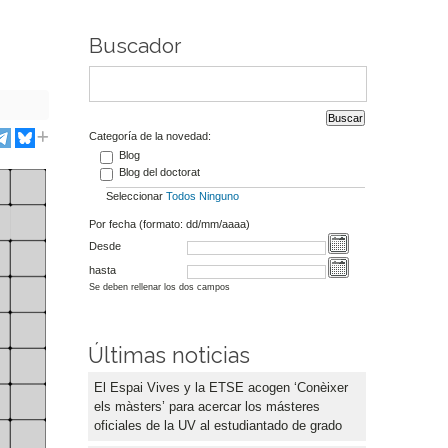
Buscador
Categoría de la novedad:
Blog
Blog del doctorat
Seleccionar
Todos
Ninguno
Por fecha (formato: dd/mm/aaaa)
Desde
hasta
Se deben rellenar los dos campos
Últimas noticias
El Espai Vives y la ETSE acogen ‘Conèixer
els màsters’ para acercar los másteres
oficiales de la UV al estudiantado de grado