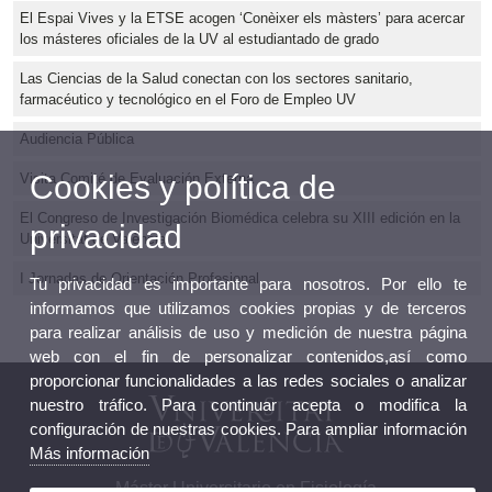
El Espai Vives y la ETSE acogen ‘Conèixer els màsters’ para acercar
los másteres oficiales de la UV al estudiantado de grado
Las Ciencias de la Salud conectan con los sectores sanitario,
farmacéutico y tecnológico en el Foro de Empleo UV
Audiencia Pública
Cookies y política de
Visita Comité de Evaluación Externa
El Congreso de Investigación Biomédica celebra su XIII edición en la
privacidad
Universitat de València
I Jornadas de Orientación Profesional
Tu privacidad es importante para nosotros. Por ello te
informamos que utilizamos cookies propias y de terceros
para realizar análisis de uso y medición de nuestra página
web con el fin de personalizar contenidos,así como
proporcionar funcionalidades a las redes sociales o analizar
nuestro tráfico. Para continuar acepta o modifica la
configuración de nuestras cookies. Para ampliar información
Más información
Máster Universitario en Fisiología