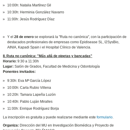
10:00h: Natalia Martínez Gil
10:30h: Herminia González Navarro
11:00h: Jesús Rodríguez Díaz
Y el
28 de enero
se explorará la "Ruta no canónica", con la participación de
destacados profesionales de empresas como Epidisease SL, I2SysBio,
AINIA, Kapadi Spain i el Hospital Clínico de Valencia.
II. Ruta no canónica: "Más allá de pipetas y bancadas"
Horario:
9:30 a 11:30h
Lugar:
Salón de Grados, Facultad de Medicina y Odontología
Ponentes invitados:
9:30h: Eva Mª García López
10:00h: Carla Rubio Villena
10:20h: Tamara Lapeña Luzón
10:40h: Pablo Luján Miralles
11:00h: Enrique Rodríguez Borja
La inscripción es gratuita y puede realizarse mediante este
formulario
.
Organiza:
Dirección del MU en Investigación Biomédica y Proyecto de