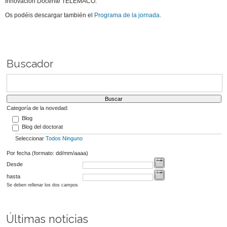
Innovación Docente TELÉMACO.
Os podéis descargar también el
Programa de la jornada
.
Buscador
Categoría de la novedad:
Blog
Blog del doctorat
Seleccionar
Todos
Ninguno
Por fecha (formato: dd/mm/aaaa)
Desde
hasta
Se deben rellenar los dos campos
Últimas noticias