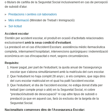
o titulars de cartilla de la Seguretat Social inclusivament en cas de percepció
de subsidi d'atur.
Prestacions i centres col·laboradors
Més informació
(Ministeri de Treball i Immigració)
Sol·licitud
Accident escolar
S'entén per accident escolar, el produït en ocasió d'activitats relacionades
exclusivament
amb la seua condició d'estudiant
.
La prestació en el cas d'Accident Escolars: assistència mèdic-farmacèutica
completa, internament hospitalari, intervencions quirúrgiques i indemnització
econòmica en cas d'incapacitat o mort, segons circumstàncies.
Requisits:
Haver pagat, per part de l'estudiant, la quota anual de l'assegurança
escolar que s'abona simultàniament amb la matrícula del curs escolar.
Que l'estudiant no haja complit 28 anys i, si els compleix, que siga dins
del curs escolar matriculat en el qual ha patit l'accident escolar.
Que l'estudiant, el dia de l'accident escolar, no estiga donat d'alta per
treball (per compte propi o aliè) en la Seguretat Social, ni cobre
“prestació/subsidi de desocupació” ni cap altre tipus de subsidi o
prestació ja que en aquest cas, farà ús exclusiu de la targeta de la
Seguretat Social.
Nacionalitats compreses dins de l'Assegurança Escolar: