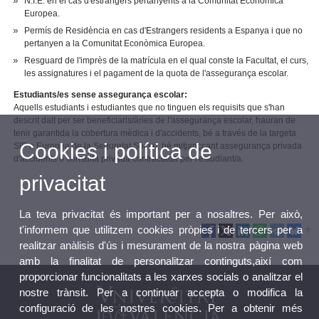
N.I.E. en el cas d'estrangers pertanyents a la Comunitat Econòmica
Europea.
Permís de Residència en cas d'Estrangers residents a Espanya i que no
pertanyen a la Comunitat Econòmica Europea.
Resguard de l'imprès de la matrícula en el qual conste la Facultat, el curs,
les assignatures i el pagament de la quota de l'assegurança escolar.
Estudiants/es sense assegurança escolar:
Aquells estudiants i estudiantes que no tinguen els requisits que s'han
descrit dalt per ser beneficiaris/àries de l'assegurança escolar, hauran de
tenir garantida la cobertura mèdica i d'accidents, bé a través de la targeta
Cookies i política de
SIP o Europea de la Seguretat Social, bé mitjançcant assegurança privada
d'accidents o consulta privada contractada per l'estudiant/a.
privacitat
La teva privacitat és important per a nosaltres. Per això,
t'informem que utilitzem cookies pròpies i de tercers per a
realitzar anàlisis d'ús i mesurament de la nostra pàgina web
amb la finalitat de personalitzar continguts,així com
proporcionar funcionalitats a les xarxes socials o analitzar el
nostre trànsit. Per a continuar accepta o modifica la
configuració de les nostres cookies. Per a obtenir més