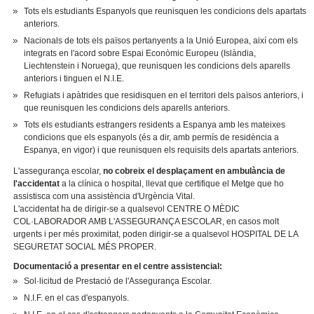
Tots els estudiants Espanyols que reunisquen les condicions dels apartats
anteriors.
Nacionals de tots els països pertanyents a la Unió Europea, així com els
integrats en l'acord sobre Espai Econòmic Europeu (Islàndia,
Liechtenstein i Noruega), que reunisquen les condicions dels aparells
anteriors i tinguen el N.I.E.
Refugiats i apàtrides que residisquen en el territori dels països anteriors, i
que reunisquen les condicions dels aparells anteriors.
Tots els estudiants estrangers residents a Espanya amb les mateixes
condicions que els espanyols (és a dir, amb permís de residència a
Espanya, en vigor) i que reunisquen els requisits dels apartats anteriors.
L'assegurança escolar,
no cobreix el desplaçament en ambulància de
l'accidentat
a la clínica o hospital, llevat que certifique el Metge que ho
assistisca com una assistència d'Urgència Vital.
L'accidentat ha de dirigir-se a qualsevol CENTRE O MÈDIC
COL·LABORADOR AMB L'ASSEGURANÇA ESCOLAR, en casos molt
urgents i per més proximitat, poden dirigir-se a qualsevol HOSPITAL DE LA
SEGURETAT SOCIAL MÉS PROPER.
Documentació a presentar en el centre assistencial:
Sol·licitud de Prestació de l'Assegurança Escolar.
N.I.F. en el cas d'espanyols.