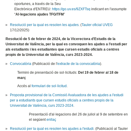
oportunes, a través de la Seu
Electrònica d'ENTREU:
https://go.uv.es/9ZXFTsq
indicant en l'assumpte
“
Al·legacions ajudes TFG/TFM
”
Resolució per la qual es resolen les ajudes
. (
Tauler oficial UVEG
17/12/2025)
Resolució de 5 de febrer de 2024, de la Vicerectora d'Estudis de la
Universitat de València, per la qual es convoquen les ajudes a l’estudi per
als estudiants i les estudiantes que cursen estudis oficials a centres
propis de la Universitat de València, curs 2023-2024.
Convocatòria
(Publicació de l'
extracte de la convocatòria
).
Termini de presentació de sol·licituds:
Del 19 de febrer al 18 de
març
Accés al
formulari de sol·licitud
.
Proposta provisional de la Comissió Avaluadora de les ajudes a l'estudi
per a estudiants que cursen estudis oficials a centres propis de la
Universitat de València, curs 2023-2024
.
Presentació d'al·legacions del 26 de juliol al 9 de setembre en
el següent
enllaç
Resolució per la qual es resolen les ajudes a l'estudi
. (Publicació al Tauler