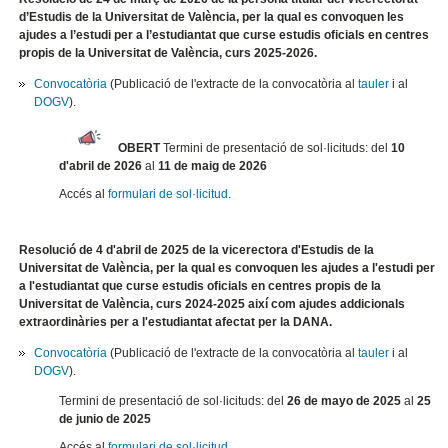
d’Estudis de la Universitat de València, per la qual es convoquen les
ajudes a l’estudi per a l’estudiantat que curse estudis oficials en centres
propis de la Universitat de València, curs 2025-2026.
Convocatòria
(Publicació de l'extracte de la convocatòria al
tauler
i al
DOGV
).
OBERT
Termini de presentació de sol·licituds: del
10
d'abril de 2026
al
11 de maig de 2026
Accés al
formulari de sol·licitud
.
Resolució de 4 d'abril de 2025 de la vicerectora d'Estudis de la
Universitat de València, per la qual es convoquen les ajudes a l'estudi per
a l'estudiantat que curse estudis oficials en centres propis de la
Universitat de València, curs 2024-2025 així com ajudes addicionals
extraordinàries per a l'estudiantat afectat per la DANA.
Convocatòria
(Publicació de l'extracte de la convocatòria al
tauler
i al
DOGV
).
Termini de presentació de sol·licituds: del
26 de mayo de 2025
al
25
de junio de 2025
Accés al
formulari de sol·licitud
.