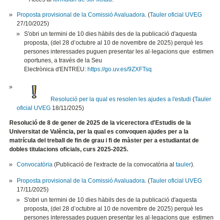
Proposta provisional de la Comissió Avaluadora
. (
Tauler oficial UVEG
27/10/2025)
S'obri un termini de 10 dies hàbils des de la publicació d'aquesta
proposta, (del 28 d’octubre al 10 de novembre de 2025) perquè les
persones interessades puguen presentar les al·legacions que estimen
oportunes, a través de la Seu
Electrònica d'ENTREU:
https://go.uv.es/9ZXFTsq
Resolució per la qual es resolen les ajudes a l'estudi
(
Tauler
oficial UVEG
18/11/2025)
Resolució de 8 de gener de 2025 de la vicerectora d'Estudis de la
Universitat de València, per la qual es convoquen ajudes per a la
matrícula del treball de fin de grau i fi de màster per a estudiantat de
dobles titulacions oficials, curs 2025-2025.
Convocatòria
(Publicació de l'extracte de la convocatòria al
tauler
).
Proposta provisional de la Comissió Avaluadora
. (
Tauler oficial UVEG
17/11/2025)
S'obri un termini de 10 dies hàbils des de la publicació d'aquesta
proposta, (del 28 d’octubre al 10 de novembre de 2025) perquè les
persones interessades puguen presentar les al·legacions que estimen