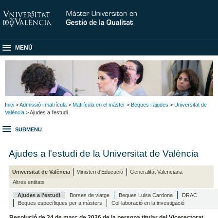
MENÚ
Inici
>
Admissió i matrícula
>
Matrícula en el màster
>
Beques i ajudes
>
Universitat de
València
> Ajudes a l'estudi
SUBMENU
Ajudes a l'estudi de la Universitat de València
Universitat de València
Ministeri d'Educació
Generalitat Valenciana
Altres entitats
Ajudes a l'estudi
Borses de viatge
Beques Luisa Cardona
DRAC
Beques específiques per a màsters
Col·laboració en la investigació
Resolució de 24 de març de 2026 de la persona titular del Vicerectorat