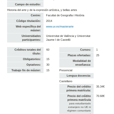
Campo de estudio:
Historia del arte y de la expresión artística, y bellas artes
Centre:
Facultat de Geografia i Història
Código titulación:
2014
Web específica del
www.uv.es/masterarte
máster:
Universidades
Universitat de València y Universitat
participantes:
Jaume I de Castelló
Créditos totales del
60
Cursos:
1
título:
Plazas ofertadas:
25
Obligatorios:
15
Modalidad de
Optativos:
30
enseñanza:
Trabajo fin de máster:
15
Presencial
Lengua docencia:
Castellano
Precio del crédito
35.34€
primera matrícula:
Precio del crédito
70.68€
primera matrícula
para estudiantado
extranjero no UE ni
régimen comunitario