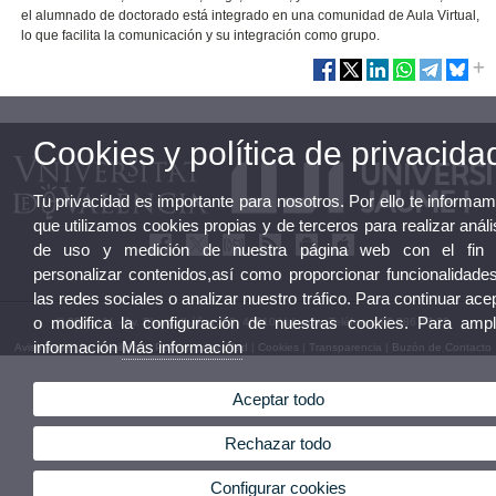
el alumnado de doctorado está integrado en una comunidad de Aula Virtual,
lo que facilita la comunicación y su integración como grupo.
Cookies y política de privacida
Tu privacidad es importante para nosotros. Por ello te informa
que utilizamos cookies propias y de terceros para realizar análi
de uso y medición de nuestra página web con el fin 
personalizar contenidos,así como proporcionar funcionalidade
las redes sociales o analizar nuestro tráfico. Para continuar ace
o modifica la configuración de nuestras cookies. Para ampl
© 2026 UV. - Av. Blasco Ibáñez, 28. 46010 Valencia. Teléfono: 96 386 47 23
información
Más información
Aviso legal
|
Accesibilidad
|
Política privacidad
|
Cookies
|
Transparencia
|
Buzón de Contacto
Aceptar todo
Rechazar todo
Configurar cookies