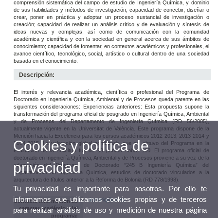
comprensión sistemática del campo de estudio de Ingeniería Química, y dominio
de sus habilidades y métodos de investigación; capacidad de concebir, diseñar o
crear, poner en práctica y adoptar un proceso sustancial de investigación o
creación; capacidad de realizar un análisis crítico y de evaluación y síntesis de
ideas nuevas y complejas, así como de comunicación con la comunidad
académica y científica y con la sociedad en general acerca de sus ámbitos de
conocimiento; capacidad de fomentar, en contextos académicos y profesionales, el
avance científico, tecnológico, social, artístico o cultural dentro de una sociedad
basada en el conocimiento.
Descripción:
El interés y relevancia académica, científica o profesional del Programa de
Doctorado en Ingeniería Química, Ambiental y de Procesos queda patente en las
siguientes consideraciones: Experiencias anteriores: Esta propuesta supone la
transformación del programa oficial de posgrado en Ingeniería Química, Ambiental
y de Procesos del Departamento de Ingeniería Química (RD 56/2005),
actualmente vigente en la Universitat de València. Este programa dispone de la
Mención hacia la Excelencia para los cursos académicos 2012-2013, 2013-2014 y
Cookies y política de
2014-2015. La valoración global ponderada que se obtuvo del Programa en la
evaluación de la solicitud fue de 93 puntos sobre 100. El programa oficial de
doctorado en Ingeniería Química, Ambiental y de Procesos proviene a su vez de la
privacidad
adaptación del Programa de Doctorado “245 B Ingeniería Química” del
Departamento de Ingeniería Química, estudios de doctorado vinculados a la
arquitectura de títulos anterior a la Reforma de Bolonia (RD 778/1998).
Tu privacidad es importante para nosotros. Por ello te
informamos que utilizamos cookies propias y de terceros
doctoriq@uv.es
Contacto información de
caracter académico del
para realizar análisis de uso y medición de nuestra página
programa: