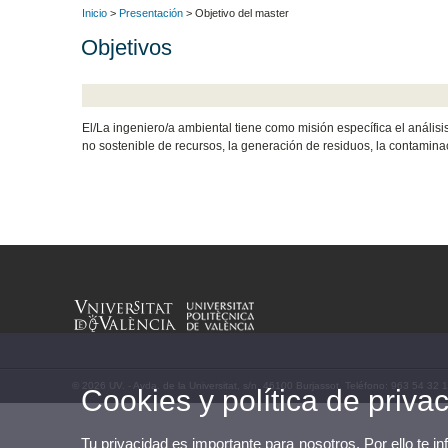
Inicio
>
Presentación
> Objetivo del master
Objetivos
El/La ingeniero/a ambiental tiene como misión específica el anális
no sostenible de recursos, la generación de residuos, la contamina
© 2026 UV. - Avda. de la Universitat, s/n. 46100 Burjassot. Teléfono: 963 54 32 
Cookies y política de priva
Tu privacidad es importante para nosotros. Por ello te i