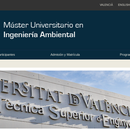
VALENCIÀ
ENGLISH
rticipantes
Admisión y Matrícula
Progra