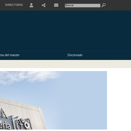
DIRECTORIO
USER
ma del master
Doctorado