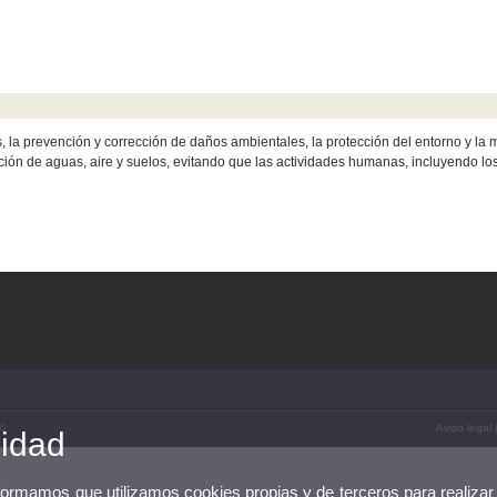
is, la prevención y corrección de daños ambientales, la protección del entorno y l
ción de aguas, aire y suelos, evitando que las actividades humanas, incluyendo los
10
Aviso legal
cidad
nformamos que utilizamos cookies propias y de terceros para realizar