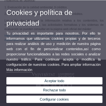
Politécnica de València:
1. Evaluación de la calidad ambiental. 9 créditos
Cookies y política de
2. Transporte de contaminantes del medio natural. 9 créditos.
Las guías docentes con la información relativa a los contenidos, los
privacidad
resultados de aprendizaje, las actividades formativas y los sistemas de
evaluación se pueden consultar en la página web oficial del máster:
Tu privacidad es importante para nosotros. Por ello te
https://www.uv.es/uvweb/master-ingenieria-ambiental/es/programa-del-
informamos que utilizamos cookies propias y de terceros
master/plan-estudios/plan-estudios-1285882797704.html
para realizar análisis de uso y medición de nuestra página
web con el fin de personalizar contenidos,así como
proporcionar funcionalidades a las redes sociales o analizar
nuestro tráfico. Para continuar acepta o modifica la
configuración de nuestras cookies. Para ampliar información
Más información
Aceptar todo
Rechazar todo
Configurar cookies
© 2026 UV. - Avda. de la Universitat, s/n. 46100 Burjassot. Teléfono: 963 54 32 10