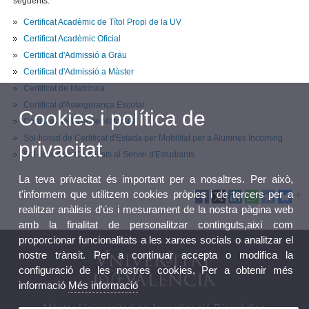
següents:
Certificat Acadèmic de Títol Propi de la UV
Certificat Acadèmic Oficial
Certificat d'Admissió a Grau
Certificat d'Admissió a Màster
Certificat de Matrícula
Certificat d'Assegurança Escolar
Cookies i política de
Certificat de Taxa de Matrícula
Sol·licitud de Certificat d'Estada per Mobilitat per a Alumnes Incoming
privacitat
Sol·licitud de Certificats al Servei d'Estudiants
La teva privacitat és important per a nosaltres. Per això,
t'informem que utilitzem cookies pròpies i de tercers per a
realitzar anàlisis d'ús i mesurament de la nostra pàgina web
amb la finalitat de personalitzar continguts,així com
proporcionar funcionalitats a les xarxes socials o analitzar el
nostre trànsit. Per a continuar accepta o modifica la
configuració de les nostres cookies. Per a obtenir més
informació
Més informació
Màster Universitari en Investigació Biomèdica