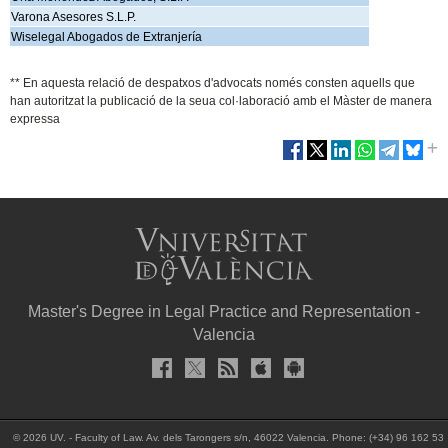
Varona Asesores S.L.P.
Wiselegal Abogados de Extranjería
** En aquesta relació de despatxos d'advocats només consten aquells que
han autoritzat la publicació de la seua col·laboració amb el Màster de manera
expressa
Master's Degree in Legal Practice and Representation -
Valencia
© 2026 UV. - Faculty of Law. Av. dels Tarongers s/n, 46022 Valencia. Phone: (+34) 96 162 53