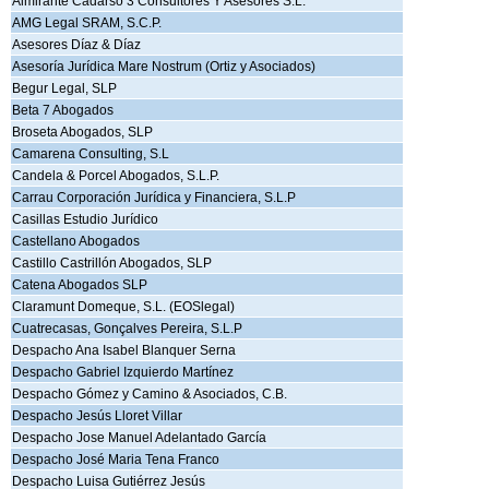
Almirante Cadarso 3 Consultores Y Asesores S.L.
AMG Legal SRAM, S.C.P.
Asesores Díaz & Díaz
Asesoría Jurídica Mare Nostrum (Ortiz y Asociados)
Begur Legal, SLP
Beta 7 Abogados
Broseta Abogados, SLP
Camarena Consulting, S.L
Candela & Porcel Abogados, S.L.P.
Carrau Corporación Jurídica y Financiera, S.L.P
Casillas Estudio Jurídico
Castellano Abogados
Castillo Castrillón Abogados, SLP
Catena Abogados SLP
Claramunt Domeque, S.L. (EOSlegal)
Cuatrecasas, Gonçalves Pereira, S.L.P
Despacho Ana Isabel Blanquer Serna
Despacho Gabriel Izquierdo Martínez
Despacho Gómez y Camino & Asociados, C.B.
Despacho Jesús Lloret Villar
Despacho Jose Manuel Adelantado García
Despacho José Maria Tena Franco
Despacho Luisa Gutiérrez Jesús