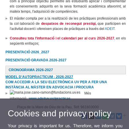
com a principal objectiu permetre als estudiants aplicar i complementar
els coneixements adquirits en la seva formació acadèmica afavorint, al
mateix temps, l'adquisició de competències.
El màster compta per a la realització de les pràctiques professionals amb
la col·laboració de
despatxos de reconegut prestigi,
que participen en
l'activitat docent i ofereixen places de pràctiques a través del
ADEIT.
Consulteu tota l'informació i el calendari per al curs 2026-2027
, en els
següents enllaços;
PRESENTACIÓ 2026_2027
PRESENTACIÓ GRAVADA 2026-2027
CRONOGRAMA 2026-2027
MODEL D'AUTOPRACTICUM - 2026-2027
COM ACCEDIR A LA SEU ELECTRÒNICA UV PER A FER UNA
INSTÀNCIA AL MÀSTER EN ADVOCACIA I PROCURA
Més
informació:
www.adeituv.es/practicas
Plaça de la Mare de Déu de la Pau, Telf. 961603000
Cookies and privacy policy
Your privacy is important for us. Therefore, we inform you